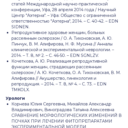
статей Международной научно-практической
конференции, Уфа, 28 апреля 2014 года / Научный
Центр "Аэтерна". – Уфа: Общество с ограниченной
ответственностью "Аэтерна", 2014. – С. 40-42. – EDN
SIDNEN.
Репродуктивное здоровье женщин, больных
рассеянным склерозом / О. А. Тихоновская, А. Ю.
Пинчук, В. М. Алифирова, Н. Ф. Мусина // Анналы
клинической и экспериментальной неврологии. –
2014. – Т. 8, № 2. – С. 46-50. – EDN SGNLZV.
Кочеткова, А. Ю. Реализация репродуктивной
функции женщин, страдающих рассеянным
склерозом / А. Ю. Кочеткова, О. А. Тихоновская, В. М.
Алифирова // Акушерство, гинекология и
репродукция. – 2014. – Т. 8, № 4. – С. 73. – EDN
TMKOLX.
Урологи
​​Корнева Юлия Сергеевна, Михайлов Александр
Владимирович, Виноградова Татьяна Алексеевна
СРАВНЕНИЕ МОРФОЛОГИЧЕСКИХ ИЗМЕНЕНИЙ В
ПОЧКАХ ПРИ ЛЕЧЕНИИ ФИТОПРЕПАРАТАМИ
ЭКСПЕРИМЕНТАЛЬНОЙ МОДЕЛИ