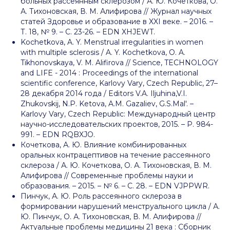
больных рассеянным склерозом / А. Ю. Кочеткова, О.
А. Тихоновская, В. М. Алифирова // Журнал научных
статей Здоровье и образование в XXI веке. – 2016. –
Т. 18, № 9. – С. 23-26. – EDN XHJEWT.
Kochetkova, A. Y. Menstrual irregularities in women
with multiple sclerosis / A. Y. Kochetkova, O. A.
Tikhonovskaya, V. M. Alifirova // Science, TECHNOLOGY
and LIFE - 2014 : Proceedings of the international
scientific conference, Karlovy Vary, Czech Republic, 27–
28 декабря 2014 года / Editors V.A. Iljuhina,V.I.
Zhukovskij, N.P. Ketova, A.M. Gazaliev, G.S.Mal'. –
Karlovy Vary, Czech Republic: Международный центр
научно-исследовательских проектов, 2015. – P. 984-
991. – EDN RQBXJO.
Кочеткова, А. Ю. Влияние комбинированных
оральных контрацептивов на течение рассеянного
склероза / А. Ю. Кочеткова, О. А. Тихоновская, В. М.
Алифирова // Современные проблемы науки и
образования. – 2015. – № 6. – С. 28. – EDN VJPPWR.
Пинчук, А. Ю. Роль рассеянного склероза в
формировании нарушений менструального цикла / А.
Ю. Пинчук, О. А. Тихоновская, В. М. Алифирова //
Актуальные проблемы медицины 21 века : Сборник