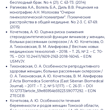
бесплодный брак. No 4 (21). С. 63-73. (2014)
Рагимова А.А., Волель Б.А., Диль В.В. Рецензия на
монографию А.Н. Молохова “Очерки
гинекологической психиатрии”. Психические
расстройства в общей медицине. No 2-3. С. 67-69.
(2015)
Кочеткова, А. Ю. Оценка риска снижения
стероидсинтетической функции яичников у женщин,
больных рассеянным склерозом / А. Ю. Кочеткова, О.
А. Тихоновская, В. М. Алифирова // Вестник новых
медицинских технологий. – 2018. – Т. 25, № 2. – С. 70-
75. – DOI 10.24411/1609-2163-2018-16045. – EDN
USMVJY.
Тихоновская, О. А. Особенности репродуктивного
здоровья женщин, больных рассеянным склерозом /
О. А. Тихоновская, А. Ю. Кочеткова, В. М. Алифирова
// Acta Biomedica Scientifica (East Siberian Biomedical
Journal). – 2017. – Т. 2, № 5-1(117). – С. 26-31. – DOI
10.12737/article_59e85954b59223.59077292. – EDN
ZTEGEB.
Кочеткова, А. Ю. Особенности течения
беременности и родов женщин Томской области,