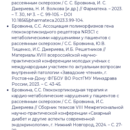
рассеянным склерозом / С. С. Бровкина, И. С.
Джериева, Н. И. Волкова [и др.] // Фарматека. – 2023.
– Т. 30, № 3. – С. 99-105. – DOI
10.18565/pharmateca.2023.3.99-104.
Бровкина, С.С. Ассоциация полиморфизмов гена
глюкокортикоидного рецептора NR3C1 с
метаболическими нарушениями у пациентов с
рассеянным склерозом / С.С. Бровкина, Ю.В.
Тищенко, И.C. Джериева, И.Б. Решетников //
Материалы XVIII всероссийской научно-
практической конференции молодых учёных с
международным участием по актуальным вопросам
внутренней патологии «Завадские чтения», г.
Ростов-на-Дону: ФГБОУ ВО РостГМУ Минздрава
России, 2023. – С. 43-45.
Бровкина, С.С. Глюкокортикоидная терапия и
кардио-метаболические нарушения у пациентов с
рассеянным склерозом / С.С. Бровкина, И.C.
Джериева // Сборник тезисов VIII Межрегиональной
научно-практической конференции «Сахарный
диабет и другие аспекты современной
эндокринологии», г. Нижний Новгород, 2024. – С. 27-