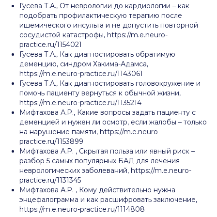
Гусева Т.А., От неврологии до кардиологии – как
подобрать профилактическую терапию после
ишемического инсульта и не допустить повторной
сосудистой катастрофы, https://m.e.neuro-
practice.ru/1154021
Гусева Т.А., Как диагностировать обратимую
деменцию, синдром Хакима-Адамса,
https://m.e.neuro-practice.ru/1143061
Гусева Т.А., Как диагностировать головокружение и
помочь пациенту вернуться к обычной жизни,
https://m.e.neuro-practice.ru/1135214
Мифтахова А.Р., Какие вопросы задать пациенту с
деменцией и нужен ли осмотр, если жалобы – только
на нарушение памяти, https://m.e.neuro-
practice.ru/1153899
Мифтахова А.Р. , Скрытая польза или явный риск –
разбор 5 самых популярных БАД для лечения
неврологических заболеваний, https://m.e.neuro-
practice.ru/1131345
Мифтахова А.Р. , Кому действительно нужна
энцефалограмма и как расшифровать заключение,
https://m.e.neuro-practice.ru/1114808