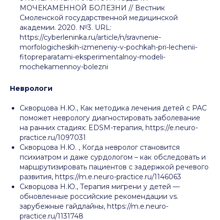
МОЧЕКАМЕННОЙ БОЛЕЗНИ // Вестник
Смоленской государственной медицинской
академии. 2020. №3. URL:
https://cyberleninka.ru/article/n/sravnenie-
morfologicheskih-izmeneniy-v-pochkah-pri-lechenii-
fitopreparatami-eksperimentalnoy-modeli-
mochekamennoy-bolezni
Неврологи
Скворцова Н.Ю., Как методика лечения детей с РАС
поможет неврологу диагностировать заболевание
на ранних стадиях: EDSM-терапия, https://e.neuro-
practice.ru/1097031
Скворцова Н.Ю. , Когда невролог становится
психиатром и даже сурдологом – как обследовать и
маршрутизировать пациентов с задержкой речевого
развития, https://m.e.neuro-practice.ru/1146063
Скворцова Н.Ю., Терапия мигрени у детей —
обновленные российские рекомендации vs.
зарубежные гайдлайны, https://m.e.neuro-
practice.ru/1131748