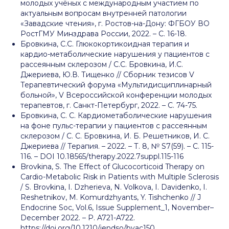
молодых учёных с международным участием по
актуальным вопросам внутренней патологии
«Завадские чтения», г. Ростов-на-Дону: ФГБОУ ВО
РостГМУ Минздрава России, 2022. – С. 16-18.
Бровкина, С.С. Глюкокортикоидная терапия и
кардио-метаболические нарушения у пациентов с
рассеянным склерозом / С.С. Бровкина, И.C.
Джериева, Ю.В. Тищенко // Сборник тезисов V
Терапевтический форума «Мультидисциплинарный
больной», V Всероссийской конференции молодых
терапевтов, г. Санкт-Петербург, 2022. – С. 74-75.
Бровкина, С. С. Кардиометаболические нарушения
на фоне пульс-терапии у пациентов с рассеянным
склерозом / С. С. Бровкина, И. Б. Решетников, И. С.
Джериева // Терапия. – 2022. – Т. 8, № S7(59). – С. 115-
116. – DOI 10.18565/therapy.2022.7suppl.115-116
Brovkina, S. The Effect of Glucocorticoid Therapy on
Cardio-Metabolic Risk in Patients with Multiple Sclerosis
/ S. Brovkina, I. Dzherieva, N. Volkova, I. Davidenko, I.
Reshetnikov, M. Komurdzhyants, Y. Tishchenko // J
Endocrine Soc, Vol.6, Issue Supplement_1, November–
December 2022. – P. A721-A722.
https://doi.org/10.1210/jendso/bvac150