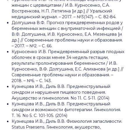
женщин с цервицитами / И.В. Курносенко, С.А.
Востренкова, Н.П. Летягина [и др.] // Уральский
медицинский журнал. – 2017. – №3(147). – С. 82-84.
Долгушина В.Ф. Прогноз преждевременных родов у
беременных женщин с внутриматочной инфекцией /
В.Ф. Долгушина, И.В. Курносенко, Е.А. Мезенцева [и
др.] // Современные проблемы науки и образования.
– 2017. – №2. – С. 66.
Курносенко И.В. Преждевременный разрыв плодных
оболочек в сроках менее 34 недель гестации,
результаты пролонгирования беременности / И.В.
Курносенко, В.Ф. Долгушина, Е.С. Алиханова [и др.] //
Современные проблемы науки и образования. –
2018. – №6. – С. 143.
Кузнецова И.В., Диль В.В. Предменструальный
синдром и нарушения пищевого поведения.
Акушерство и гинекология. No 11. С. 5-11. (2014)
Кузнецова И.В., Диль В.В. Предменструальный
синдром и возможности фитотерапии. Гинекология.
Т. 16. No 5. С. 101-105. (2014)
Кузнецова И.В., Диль В.В. Физиология запасливости.
Status Praesens. Гинекология, акушерство,