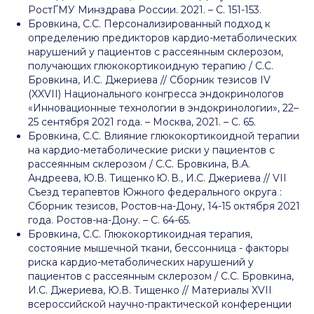
РостГМУ Минздрава России. 2021. – С. 151-153.
Бровкина, С.С. Персонализированный подход к
определению предикторов кардио-метаболических
нарушений у пациентов с рассеянным склерозом,
получающих глюкокортикоидную терапию / С.С.
Бровкина, И.C. Джериева // Сборник тезисов IV
(XXVII) Национального конгресса эндокринологов
«Инновационные технологии в эндокринологии», 22–
25 сентября 2021 года. – Москва, 2021. – С. 65.
Бровкина, С.С. Влияние глюкокортикоидной терапии
на кардио-метаболические риски у пациентов с
рассеянным склерозом / С.С. Бровкина, В.А.
Андреева, Ю.В. Тищенко Ю. В., И.C. Джериева // VII
Съезд терапевтов Южного федерального округа :
Сборник тезисов, Ростов-на-Дону, 14-15 октября 2021
года. Ростов-на-Дону. – С. 64-65.
Бровкина, С.С. Глюкокортикоидная терапия,
состояние мышечной ткани, бессонница - факторы
риска кардио-метаболических нарушений у
пациентов с рассеянным склерозом / С.С. Бровкина,
И.C. Джериева, Ю.В. Тищенко // Материалы XVII
всероссийской научно-практической конференции