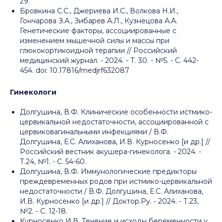
29.
Бровкина С.С., Джериева И.С., Волкова Н.И.,
Гончарова З.А., Зибарев А.Л., Кузнецова А.А.
Генетические факторы, ассоциированные с
изменением мышечной силы и массы при
глюкокортикоидной терапии // Российский
медицинский журнал. - 2024. - Т. 30. - №5. - C. 442-
454. doi: 10.17816/medjrf632087
Гинекологи
Долгушина, В.Ф. Клинические особенности истмико-
цервикальной недостаточности, ассоциированной с
цервиковагинальными инфекциями / В.Ф.
Долгушина, Е.С. Алиханова, И.В. Курносенко [и др.] //
Российский вестник акушера-гинеколога. - 2024. -
Т.24, №1. - С. 54-60.
Долгушина, В.Ф. Иммунологические предикторы
преждевременных родов при истмико-цервикальной
недостаточности / В.Ф. Долгушина, Е.С. Алиханова,
И.В. Курносенко [и др.] // Доктор.Ру. - 2024. - Т.23,
№2. - С. 12-18.
Курносенко И.В. Течение и исходы беременности у