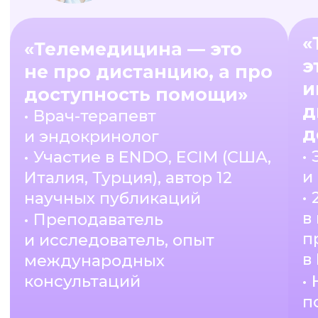
в Medical Universi
международных
• Научные публи
консультаций
по лазерной ск
микроскопии,
теледерматолог
и дерматоскопии