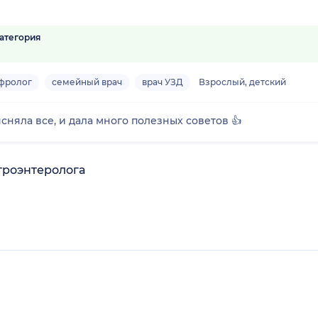
атегория
фролог
семейный врач
врач УЗД
Взрослый, детский
няла все, и дала много полезных советов 👍
троэнтеролога