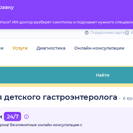
to
равку
content
титься? ИИ-доктор разберёт симптомы и подскажет нужного специали
Подарочная карта
чи
Услуги
Диагностика
Онлайн-консультации
Найти
 детского гастроэнтеролога
6 вр
ми
24/7
 дома! Безлимитные
онлайн-консультации с