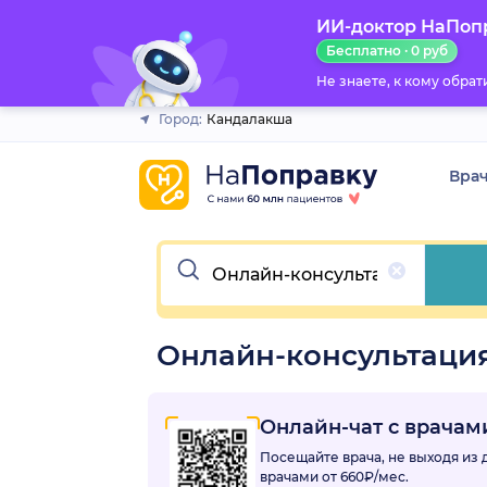
ИИ-доктор НаПоп
Закрыть
Бесплатно · 0 руб
Не знаете, к кому обра
Город:
Кандалакша
Вра
Очистить
Онлайн-консультация
Онлайн-чат с врача
Посещайте врача, не выходя из
врачами
от 660₽/мес.