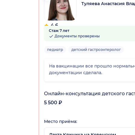
Туляева Анастасия Вл
4.6
Стаж 7 лет
9 отзывов
Документы проверены
педиатр
детский гастроэнтеролог
На вакцинации все прошло нормальн
документации сделала.
Онлайн-консультация детского гас
5 500 ₽
Место приёма:
Лахта Клиника на Ковенском