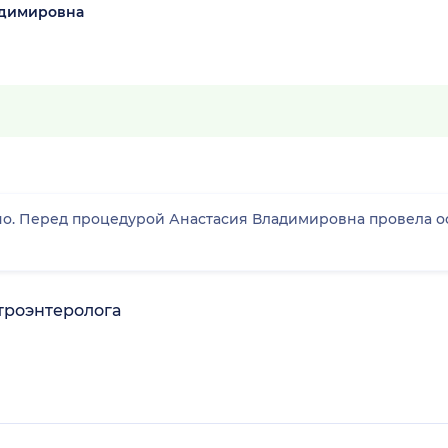
адимировна
о. Перед процедурой Анастасия Владимировна провела осм
троэнтеролога