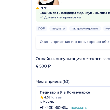
3.7
Стаж 36 лет
Кандидат мед. наук
Высшая к
23 отзыва
Документы проверены
ЛОР
педиатр
гастроэнтеролог
не
Очень приятная и очень хорошо объяс
Онлайн-консультация детского гас
4 500 ₽
Места приёма (1/2):
Педиатр и Я в Коммунарке
4.5
81 отзыв
г. Москва
показать
+7 (495) 085-03-06