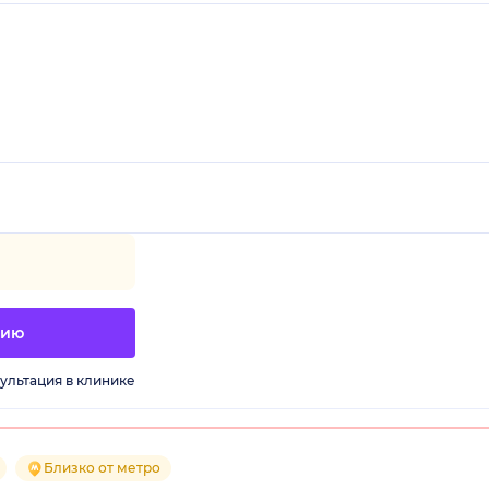
цию
ультация в клинике
Близко от метро