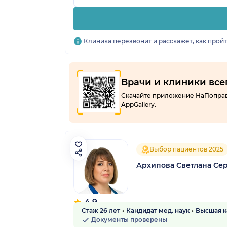
Клиника перезвонит и расскажет, как прой
Врачи и клиники все
Скачайте приложение НаПоправку
AppGallery.
Выбор пациентов 2025
Архипова Светлана Се
4.9
Стаж 26 лет
Кандидат мед. наук
Высшая к
96 отзывов
Документы проверены