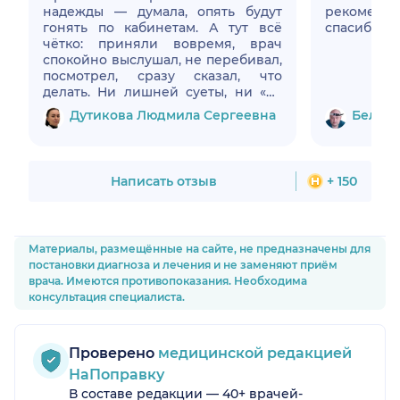
надежды — думала, опять будут
рекоменд
гонять по кабинетам. А тут всё
спасибо. 8 
чётко: приняли вовремя, врач
спокойно выслушал, не перебивал,
посмотрел, сразу сказал, что
делать. Ни лишней суеты, ни «на
всякий случай» кучу анализов.
Дутикова Людмила Сергеевна
Белоус
Объяснил простыми словами, даже
бумажку с планом лечения
написал. Ушла с ощущением, что
всё под контролем. Спасибо!
Написать отзыв
+ 150
Материалы, размещённые на сайте, не предназначены для
постановки диагноза и лечения и не заменяют приём
врача. Имеются противопоказания. Необходима
консультация специалиста.
Проверено
медицинской редакцией
НаПоправку
В составе редакции — 40+ врачей-