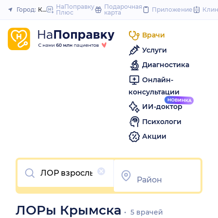
to
НаПоправку
Подарочная
Город:
Крымск
Приложение
Кли
Плюс
карта
Закрыть
content
Врачи
Услуги
Диагностика
Онлайн-
консультации
ИИ-доктор
Психологи
Акции
Очистить
ЛОРы Крымска
5 врачей