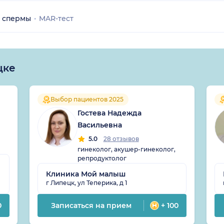
 спермы
MAR-тест
цке
Выбор пациентов 2025
Гостева Надежда
Васильевна
5.0
28 отзывов
гинеколог, акушер-гинеколог,
репродуктолог
Клиника Мой малыш
г Липецк, ул Теперика, д 1
0
Записаться на прием
+ 100