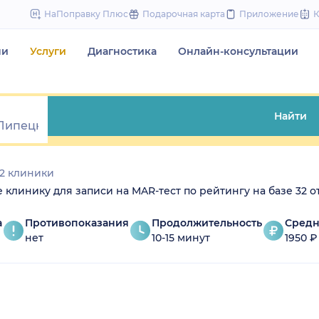
to
НаПоправку Плюс
Подарочная карта
Приложение
content
чи
Услуги
Диагностика
Онлайн-консультации
Найти
2 клиники
те клинику для записи на MAR-тест по рейтингу на базе 32 о
а
Противопоказания
Продолжительность
Средн
нет
10-15 минут
1950 ₽