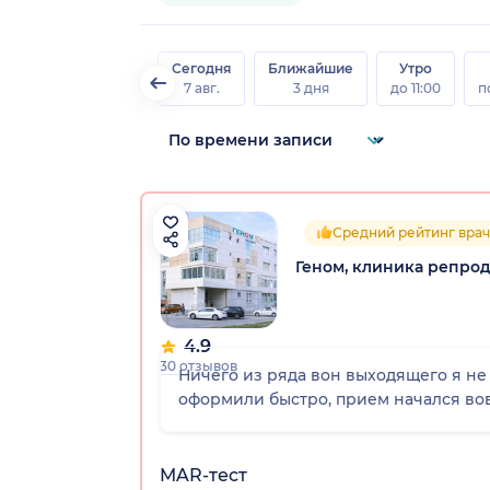
Сегодня
Ближайшие
Утро
7 авг.
3 дня
до 11:00
п
Средний рейтинг врач
Геном, клиника репро
4.9
30 отзывов
Ничего из ряда вон выходящего я не 
оформили быстро, прием начался вовр
MAR-тест