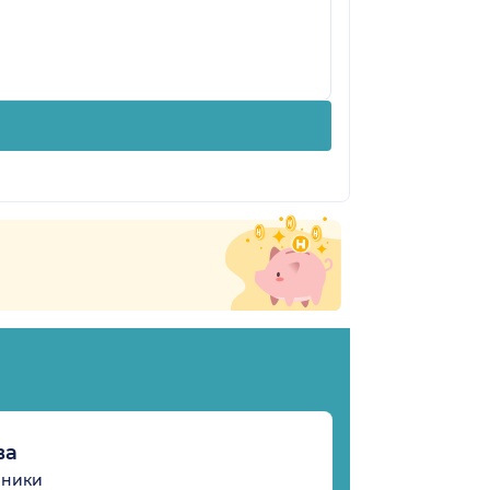
ва
иники