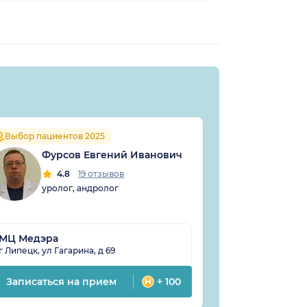
Кыч
Выбор пациентов 2025
Але
Фурсов Евгений Иванович
4
4.8
19 отзывов
урол
уролог, андролог
МЦ Медэра
Клиника Сл
г Липецк, ул Гагарина, д 69
г Липецк, ул Иг
Записаться на прием
+ 100
Записатьс