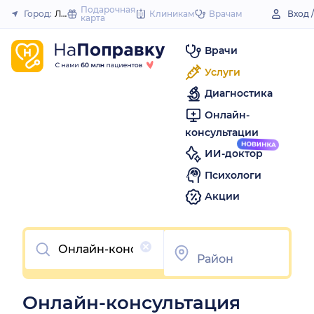
to
Подарочная
Город:
Лысково
Клиникам
Врачам
Вход 
карта
Закрыть
content
Врачи
Услуги
Диагностика
Онлайн-
консультации
ИИ-доктор
Психологи
Акции
Очистить
Онлайн-консультация