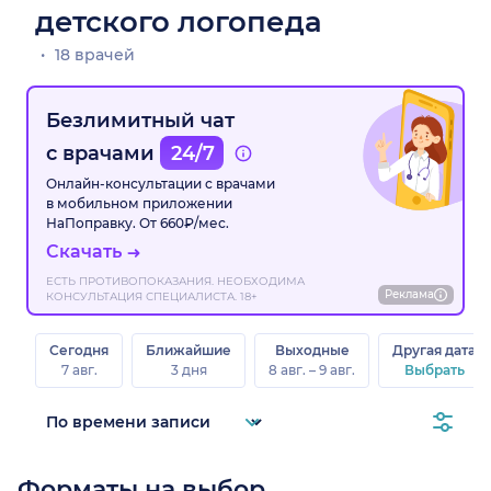
детского логопеда
18 врачей
Безлимитный чат
с врачами
24/7
Онлайн-консультации с врачами
в мобильном приложении
НаПоправку. От 660₽/мес.
Скачать
ЕСТЬ ПРОТИВОПОКАЗАНИЯ. НЕОБХОДИМА
Реклама
КОНСУЛЬТАЦИЯ СПЕЦИАЛИСТА. 18+
Сегодня
Ближайшие
Выходные
Другая дата
7 авг.
3 дня
8 авг. – 9 авг.
Выбрать
Форматы на выбор