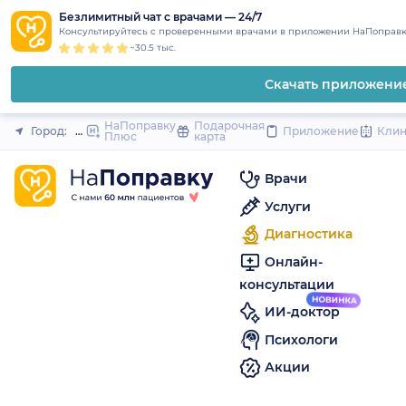
1
2
3
4
5
to
Безлимитный чат с врачами — 24/7
Закрыть
Консультируйтесь с проверенными врачами в приложении НаПоправк
content
~30.5 тыс.
Скачать приложени
НаПоправку
Подарочная
Город:
Новокуйбышевск
Приложение
Кли
Плюс
карта
Врачи
Услуги
Диагностика
Онлайн-
консультации
ИИ-доктор
Психологи
Акции