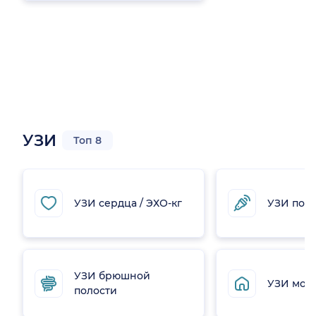
УЗИ
Топ 8
УЗИ сердца / ЭХО-кг
УЗИ поч
УЗИ брюшной
УЗИ мол
полости