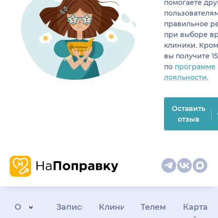
помогаете др
пользователя
правильное р
при выборе в
клиники. Кром
вы получите 1
по
программе
лояльности.
Оставить
отзыв
О
Запись
Клиникам
Телемедицина
Карта