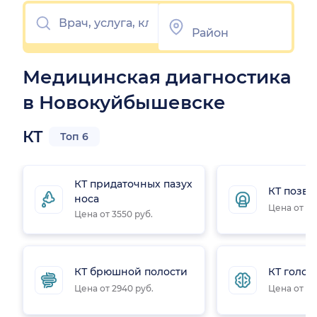
Медицинская диагностика
в Новокуйбышевске
КТ
Топ 6
КТ придаточных пазух
КТ позв
носа
Цена от 23
Цена от 3550 руб.
КТ брюшной полости
КТ голов
Цена от 2940 руб.
Цена от 35