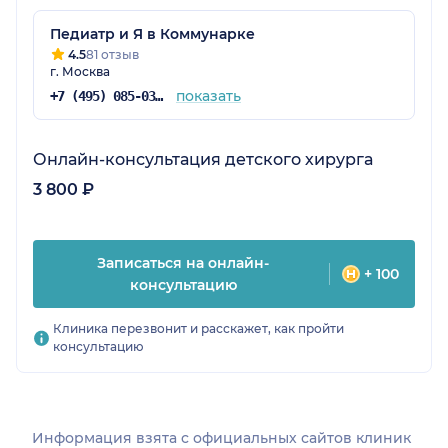
Рекомендации - без применения препаратов,
лекарства не нужны. Доктор хорошая,
Педиатр и Я в Коммунарке
внимательная.
4.5
81 отзыв
г. Москва
показать
+7 (495) 085-03-06
Онлайн-консультация детского хирурга
3 800 ₽
Записаться на онлайн-
+ 100
консультацию
Клиника перезвонит и расскажет, как пройти
консультацию
Информация взята c официальных сайтов клиник