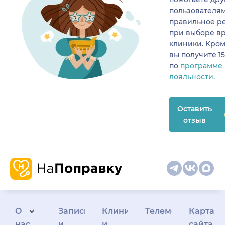
пользователя
правильное р
при выборе в
клиники. Кром
вы получите 1
по
программе
лояльности.
Оставить
отзыв
О
Запись
Клиникам
Телемедицина
Карта
нас
и
и
сайта