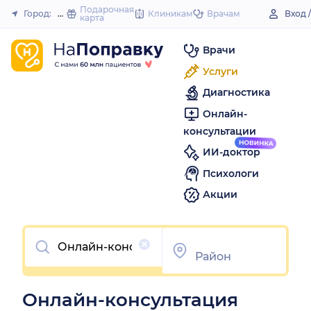
to
Подарочная
Город:
Питкяранта
Клиникам
Врачам
Вход 
карта
Закрыть
content
Врачи
Услуги
Диагностика
Онлайн-
консультации
ИИ-доктор
Психологи
Акции
Очистить
Онлайн-консультация