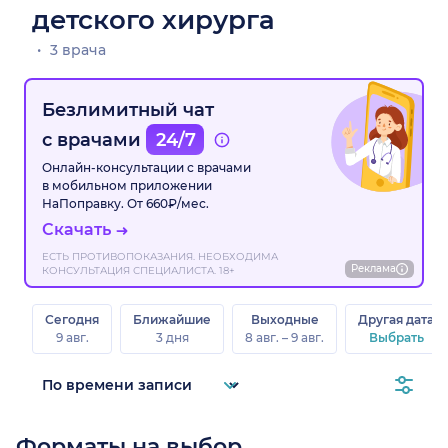
детского хирурга
3 врача
Безлимитный чат
с врачами
24/7
Онлайн-консультации с врачами
в мобильном приложении
НаПоправку. От 660₽/мес.
Скачать
ЕСТЬ ПРОТИВОПОКАЗАНИЯ. НЕОБХОДИМА
Реклама
КОНСУЛЬТАЦИЯ СПЕЦИАЛИСТА. 18+
Сегодня
Ближайшие
Выходные
Другая дата
9 авг.
3 дня
8 авг. – 9 авг.
Выбрать
Форматы на выбор