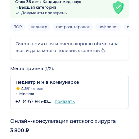
Стаж 36 лет
Кандидат мед. наук
Высшая категория
Документы проверены
ЛОР
педиатр
гастроэнтеролог
нефролог
семей
Очень приятная и очень хорошо объясняла
все, и дала много полезных советов 👍
Места приёма (1/2):
Педиатр и Я в Коммунарке
4.5
81 отзыв
г. Москва
показать
+7 (495) 085-03-06
Онлайн-консультация детского хирурга
3 800 ₽