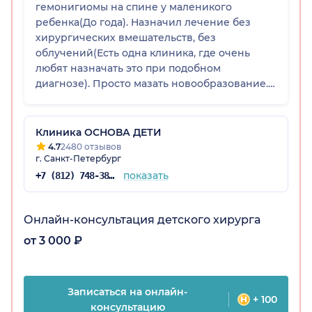
гемонигиомы на спине у маленикого
ребенка(До года). Назначил лечение без
хирургических вмешательств, без
облучений(Есть одна клиника, где очень
любят назначать это при подобном
диагнозе). Просто мазать новообразование.
И самое главное, что это помогает. Мы видим
результат. Это не может не радовать. Очень
сложно найти нормальных врачей
Клиника ОСНОВА ДЕТИ
впринципе. Мы очень рады, что нам помог
4.7
2480 отзывов
г. Санкт-Петербург
Федоров Владислав Сергеевич!) Спасибо!)
показать
+7 (812) 748-38-87
Онлайн-консультация детского хирурга
от 3 000 ₽
Записаться на онлайн-
+ 100
консультацию