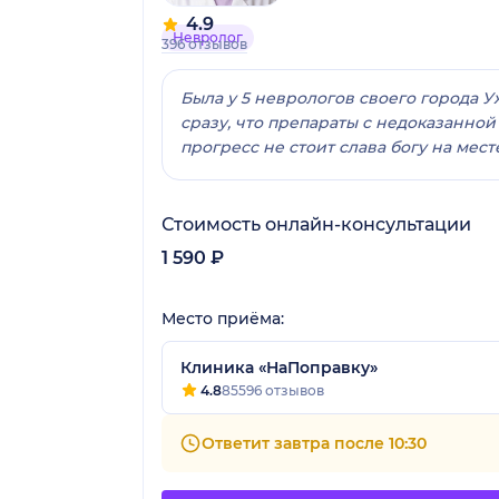
4.9
Невролог
396 отзывов
Была у 5 неврологов своего города У
сразу, что препараты с недоказанной
прогресс не стоит слава богу на ме
Стоимость онлайн-консультации
1 590 ₽
Место приёма:
Клиника «НаПоправку»
4.8
85596 отзывов
Ответит завтра после 10:30