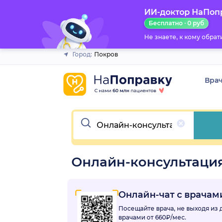
ИИ-доктор НаПоп
Закрыть
Бесплатно · 0 руб
Не знаете, к кому обра
Город:
Покров
Вра
Очистить
Онлайн-консультация
Онлайн-чат с врача
Посещайте врача, не выходя из
врачами
от 660₽/мес.