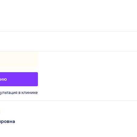
цию
ультация в клинике
ировна