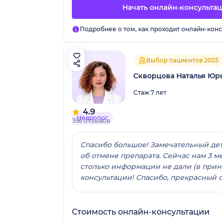
Начать онлайн-консульта
Подробнее о том, как проходит онлайн-конс
Выбор пациентов 2025
Скворцова Наталья Юр
Стаж 7 лет
4.9
Невролог
396 отзывов
Спасибо большое! Замечательный дет
об отмене препарата. Сейчас нам 3 м
столько информации не дали (в прин
консультации! Спасибо, прекрасный 
Стоимость онлайн-консультации