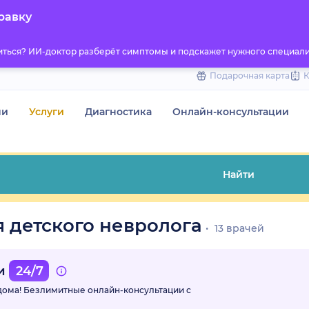
to
равку
content
титься? ИИ-доктор разберёт симптомы и подскажет нужного специали
Подарочная карта
чи
Услуги
Диагностика
Онлайн-консультации
Найти
 детского невролога
13 врачей
ми
24/7
 дома! Безлимитные
онлайн-консультации с