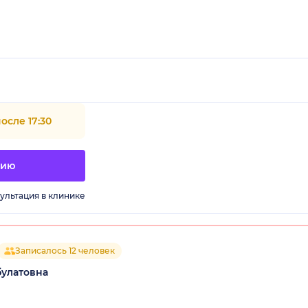
осле 17:30
цию
ультация в клинике
Записалось 12 человек
булатовна