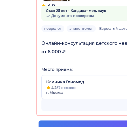
4.0
Стаж 25 лет
Кандидат мед. наук
6 отзывов
Документы проверены
невролог
эпилептолог
Взрослый, дет
Онлайн-консультация детского не
от 6 000 ₽
Место приёма:
Клиника Геномед
4.2
57 отзывов
г. Москва