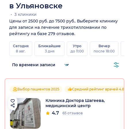
в Ульяновске
3 клиники
Цены от 2500 руб. до 7500 руб.. Выберите клинику
для записи на лечение трихотилломании по
рейтингу на базе 279 отзывов.
Сегодня
Ближайшие
Утро
Вечер
В
8 авг.
3 дня
до 11:00
после 18:00
8 а
Выбор пациентов 2025
Средний рейтинг врачей 4.8
Клиника Доктора Шагеева,
медицинский центр
4.7
65 отзывов