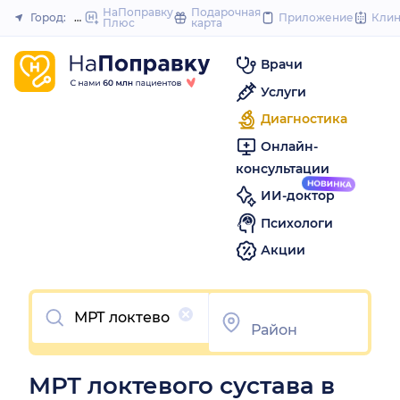
to
НаПоправку
Подарочная
Город:
Южно-Сахалинск
Приложение
Кли
Плюс
карта
Закрыть
content
Врачи
Услуги
Диагностика
Онлайн-
консультации
ИИ-доктор
Психологи
Акции
Очистить
МРТ локтевого сустава в