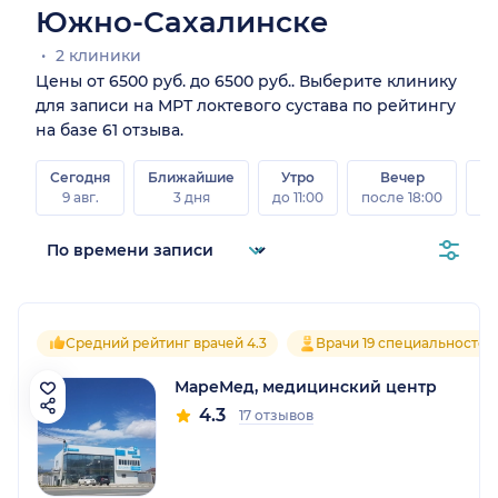
Южно-Сахалинске
2 клиники
Цены от 6500 руб. до 6500 руб.. Выберите клинику
для записи на МРТ локтевого сустава по рейтингу
на базе 61 отзыва.
Сегодня
Ближайшие
Утро
Вечер
В
9 авг.
3 дня
до 11:00
после 18:00
8 а
Средний рейтинг врачей 4.3
Врачи 19 специальностей
МареМед, медицинский центр
4.3
17 отзывов