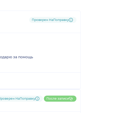
Проверен НаПоправку
годарю за помощь
Проверен НаПоправку
После записи