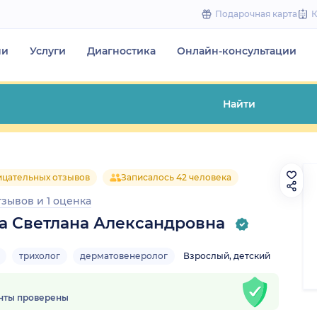
to
Подарочная карта
content
чи
Услуги
Диагностика
Онлайн-консультации
Найти
ицательных отзывов
Записалось 42 человека
тзывов
и
1 оценка
а Светлана Александровна
трихолог
дерматовенеролог
Взрослый, детский
нты проверены