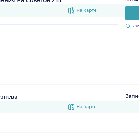
ния на Советов 21Б
На карте
Кли
Запи
знева
В к
На карте