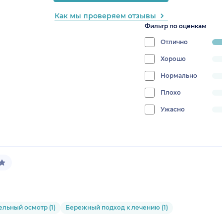
Как мы проверяем отзывы
Фильтр по оценкам
Отлично
pr
10
Хорошо
progress:
0%
Нормально
progress:
0%
Плохо
progress:
0%
Ужасно
progress:
0%
льный осмотр (1)
Бережный подход к лечению (1)