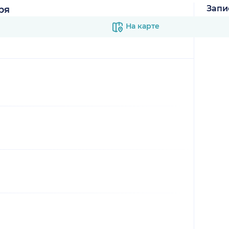
Запи
ря
В к
На карте