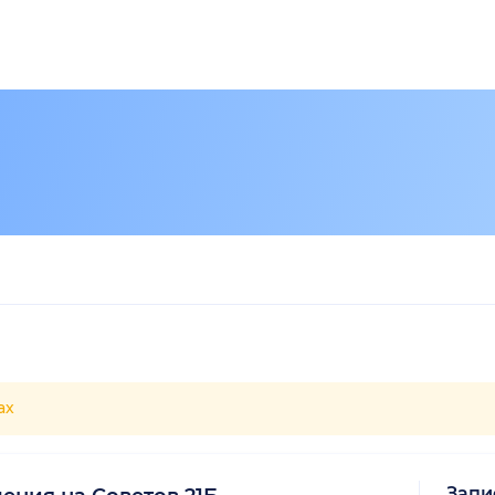
ах
Запи