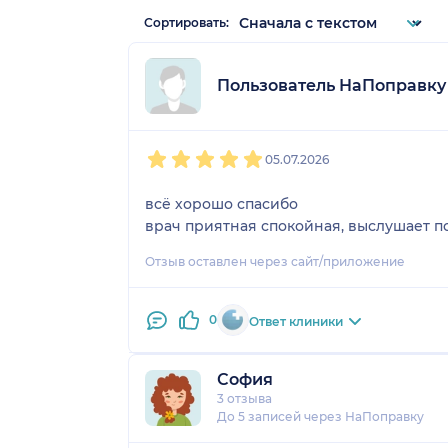
Сортировать:
Пользователь НаПоправку
1
2
3
4
5
05.07.2026
всё хорошо спасибо
врач приятная спокойная, выслушает п
Отзыв оставлен через сайт/приложение
0
Ответ клиники
София
3 отзыва
До 5 записей через НаПоправку