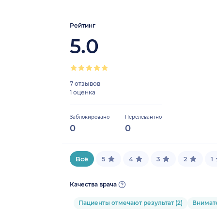
Рейтинг
5.0
7 отзывов
1 оценка
Заблокировано
Нерелевантно
0
0
Всё
5
4
3
2
1
Качества врача
Пациенты отмечают результат (2)
Внимате