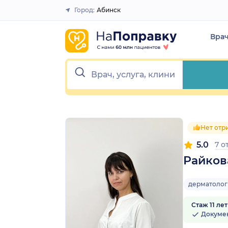
1
2
3
4
5
1
2
3
4
5
Город:
Абинск
Закрыть
Вра
Нет отр
5.0
7 о
Райков
дерматолог
Стаж 11 лет
Докуме