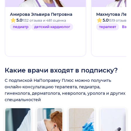
Амирова Эльвира Петровна
Махмутова Лей
5.0
5.0
1132 отзыва и 481 оценка
1519 отзыво
педиатр
детский кардиолог
терапевт
Взр
Какие врачи входят в подписку?
С подпиской НаПоправку Плюс можно получить
онлайн-консультацию терапевта, педиатра,
гинеколога, дерматолога, невролога, уролога и других
специальностей