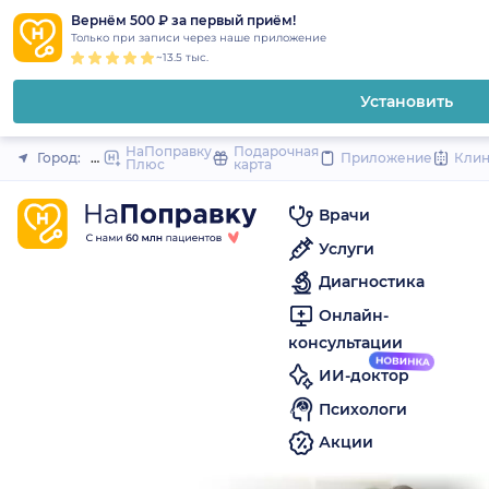
1
2
3
4
5
to
Вернём 500 ₽ за первый приём!
Закрыть
Только при записи через наше приложение
content
~13.5 тыс.
Установить
НаПоправку
Подарочная
Город:
Пермь
Приложение
Кли
Плюс
карта
Врачи
Услуги
Диагностика
Онлайн-
консультации
ИИ-доктор
Психологи
Акции