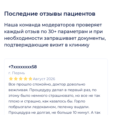
Последние отзывы пациентов
Наша команда модераторов проверяет
каждый отзыв по 30+ параметрам и при
необходимости запрашивает документы,
подтверждающие визит в клинику
1
2
3
4
5
1
2
3
4
5
1
2
3
4
5
1
2
3
4
5
1
2
3
4
5
1
2
3
4
5
+7xxxxxxxx58
г. Пермь
Август 2026
Все прошло спокойно, доктор довольно
вежливая. Процедуру делал в первый раз, по
этому было немного страшновато, но все не так
плохо и страшно, как казалось бы. Горло
побрызгали ледокаином, пеленку выдали.
Процедура не долгая, не больше 10 минут. А так