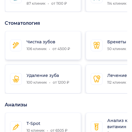
87 клиник
от 1100 ₽
114 клиник
Стоматология
Чистка зубов
Брекеты
106 клиник
от 4500 ₽
50 клиник
Удаление зуба
Лечение з
100 клиник
от 1200 ₽
112 клиник
Анализы
Анализ кр
T-Spot
витамин D
10 клиник
от 6505 ₽