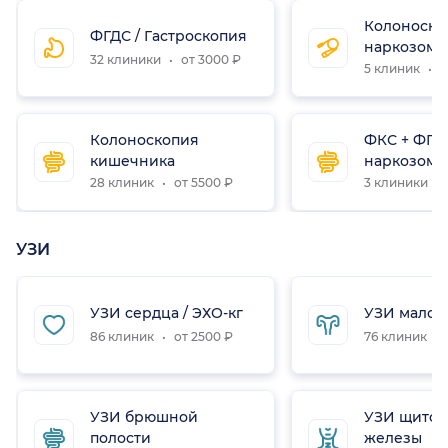
Колоноско
ФГДС / Гастроскопия
наркозом
32 клиники
от 3000 ₽
5 клиник
о
Колоноскопия
ФКС + ФГД
кишечника
наркозом
28 клиник
от 5500 ₽
3 клиники
УЗИ
УЗИ сердца / ЭХО-кг
УЗИ малого
86 клиник
от 2500 ₽
76 клиник
УЗИ брюшной
УЗИ щито
полости
железы