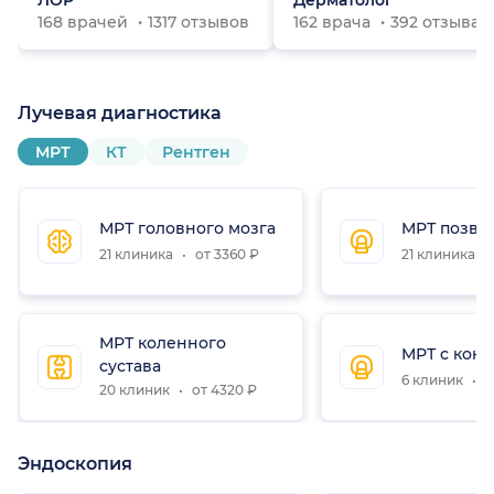
ЛОР
Дерматолог
168 врачей
1317 отзывов
162 врача
392 отзыва
Лучевая диагностика
МРТ
КТ
Рентген
МРТ головного мозга
МРТ позво
21 клиника
от 3360 ₽
21 клиника
МРТ коленного
МРТ с конт
сустава
6 клиник
о
20 клиник
от 4320 ₽
Эндоскопия