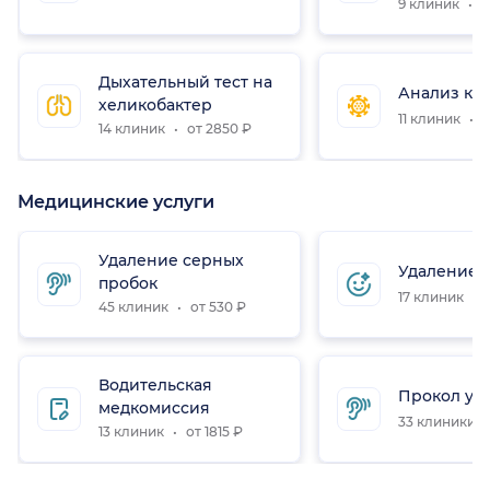
9 клиник
о
Дыхательный тест на
Анализ кр
хеликобактер
11 клиник
о
14 клиник
от 2850 ₽
Медицинские услуги
Удаление серных
Удаление 
пробок
17 клиник
о
45 клиник
от 530 ₽
Водительская
Прокол уш
медкомиссия
33 клиники
13 клиник
от 1815 ₽