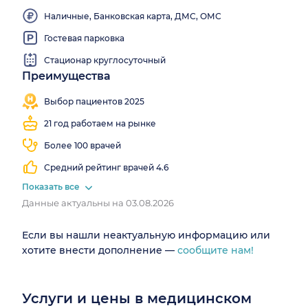
Наличные, Банковская карта, ДМС, ОМС
Гостевая парковка
Стационар круглосуточный
Преимущества
Работаем
Врачи 64
Есть
Есть
все
специальностей
МРТ
КТ
Выбор пациентов 2025
выходные
21 год работаем на рынке
Более 100 врачей
Средний рейтинг врачей 4.6
Показать все
Данные актуальны на 03.08.2026
Если вы нашли неактуальную информацию или
хотите внести дополнение —
сообщите нам!
Услуги и цены в медицинском