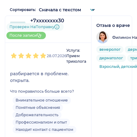
Сортировать:
+7xxxxxxxx30
Отзыв о враче
1 отзыв
Проверен НаПоправку
До 5 записей через
После записи
Филимон На
НаПоправку
1
2
3
4
5
венеролог
дер
Услуга:
28.07.2026
Прием
дерматолог
тр
трихолога
Взрослый, детский
разбирается в проблеме.
открыта.
Что понравилось больше всего?
Внимательное отношение
Понятные объяснения
Доброжелательность
Профессионализм и опыт
Находит контакт с пациентом