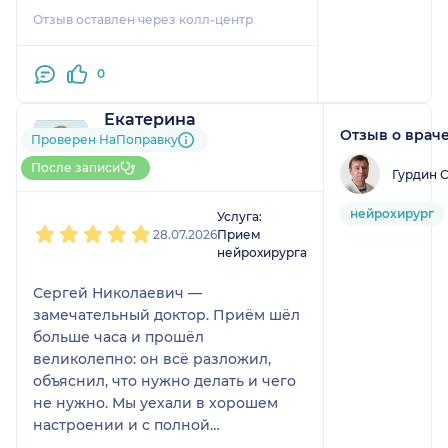
Отзыв оставлен через колл-центр
0
Екатерина
Отзыв о врач
1 отзыв
Проверен НаПоправку
До 5 записей через
После записи
Гурдин 
НаПоправку
1
2
3
4
5
нейрохирург
Услуга:
28.07.2026
Прием
нейрохирурга
Сергей Николаевич —
замечательный доктор. Приём шёл
больше часа и прошёл
великолепно: он всё разложил,
объяснил, что нужно делать и чего
не нужно. Мы уехали в хорошем
настроении и с полной
информацией. Назначенное