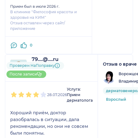
Прием был в июле 2026 г.
В клинике "Философия красоты и
здоровья на КИМ"
Отзыв оставлен через сайт/
приложение
0
79....@....ru
Отзыв о враче
1 отзыв
Проверен НаПоправку
До 5 записей через
Ворожцов
После записи
НаПоправку
Владими
1
2
3
4
5
Услуга:
дерматовенеро
28.07.2026
Прием
Взрослый
дерматолога
Хороший приём, доктор
разобралась в ситуации, дала
рекомендации, но они не совсем
были понятны.