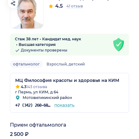
4.5
41 отзыв
Стаж 38 лет
Кандидат мед. наук
Высшая категория
Документы проверены
офтальмолог
Взрослый, детский
МЦ Философия красоты и здоровья на КИМ
4.3
143 отзыва
г Пермь, ул КИМ, д 64
Мотовилихинский район
показать
+7 (342) 260-60-60
Прием офтальмолога
2 500 ₽