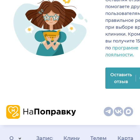
помогаете др
пользователя
правильное р
при выборе в
клиники. Кром
вы получите 1
по
программе
лояльности.
Оставить
отзыв
О
Запись
Клиникам
Телемедицина
Карта