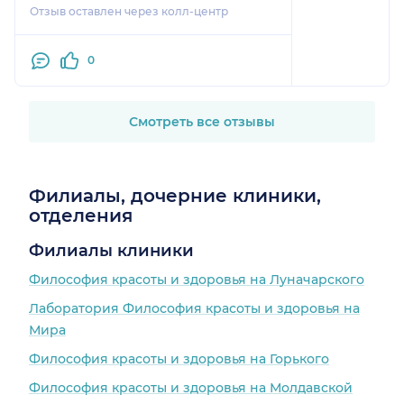
Отзыв оставлен через колл-центр
лечение облегчило маме жизнь,
она мучилась от болей в
позвоночнике, а сейчас мы уже
0
записались на операцию. Я
впервые встречаю такого врача,
очень ему благодарна и
Смотреть все отзывы
рекомендую.
Филиалы, дочерние клиники,
отделения
Филиалы клиники
Философия красоты и здоровья на Луначарского
Лаборатория Философия красоты и здоровья на
Мира
Философия красоты и здоровья на Горького
Философия красоты и здоровья на Молдавской