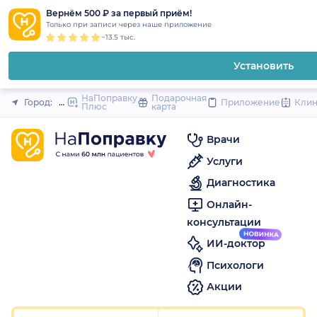
1
2
3
4
5
1
2
3
4
5
1
2
3
4
5
to
Вернём 500 ₽ за первый приём!
Закрыть
Только при записи через наше приложение
content
~13.5 тыс.
Установить
НаПоправку
Подарочная
Город:
Пермь
Приложение
Кли
Плюс
карта
Врачи
Услуги
Диагностика
Онлайн-
консультации
ИИ-доктор
Психологи
Акции