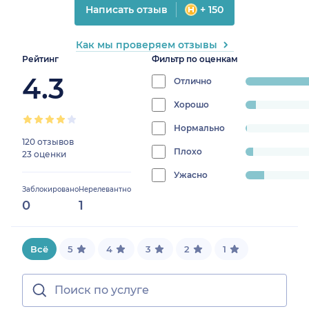
Написать отзыв
+ 150
Как мы проверяем отзывы
Рейтинг
Фильтр по оценкам
4.3
Отлично
progress:
81.81818181818183
Хорошо
progress:
4.895104895104895%
Нормально
progress:
120 отзывов
0.6993006993006993%
Плохо
progress:
23 оценки
3.4965034965034967%
Ужасно
progress:
Заблокировано
Нерелевантно
9.090909090909092%
0
1
Всё
5
4
3
2
1