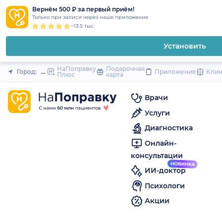
1
2
3
4
5
to
Вернём 500 ₽ за первый приём!
Закрыть
Только при записи через наше приложение
content
~13.5 тыс.
Установить
НаПоправку
Подарочная
Город:
Пермь
Приложение
Кли
Плюс
карта
Врачи
Услуги
Диагностика
Онлайн-
консультации
ИИ-доктор
Психологи
Акции