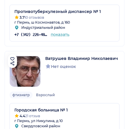
Противотуберкулезный диспансер № 1
3.7
10 отзывов
г Пермь, ш Космонавтов, д 160
Индустриальный район
показать
+7 (342) 226-40-14
Ватрушев Владимир Николаевич
Нет оценок
фтизиатр
Взрослый
Городская больница № 1
4.4
21 отзыв
г Пермь, ул Никулина, д 10
Свердловский район