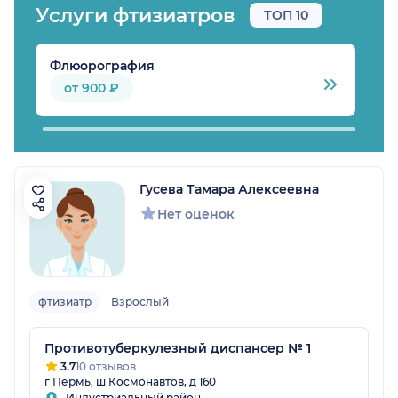
Услуги фтизиатров
ТОП 10
Флюорография
Р
от 900 ₽
Гусева Тамара Алексеевна
Нет оценок
фтизиатр
Взрослый
Противотуберкулезный диспансер № 1
3.7
10 отзывов
г Пермь, ш Космонавтов, д 160
Индустриальный район