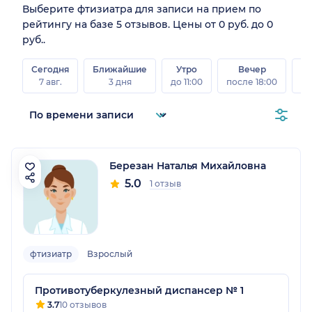
Выберите фтизиатра для записи на прием по
рейтингу на базе 5 отзывов. Цены от 0 руб. до 0
руб..
Сегодня
Ближайшие
Утро
Вечер
В
7 авг.
3 дня
до 11:00
после 18:00
8 а
Березан Наталья Михайловна
5.0
1 отзыв
фтизиатр
Взрослый
Противотуберкулезный диспансер № 1
3.7
10 отзывов