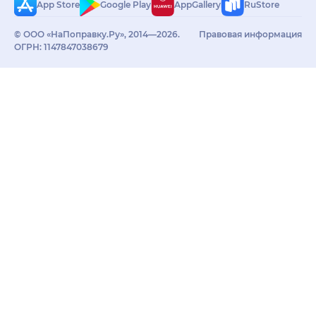
App Store
Google Play
AppGallery
RuStore
© ООО «НаПоправку.Ру», 2014—2026.
Правовая информация
ОГРН: 1147847038679