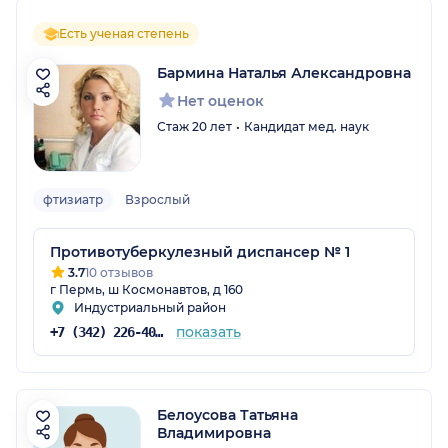
Есть ученая степень
Бармина Наталья Александровна
Нет оценок
Стаж 20 лет
Кандидат мед. наук
фтизиатр
Взрослый
Противотуберкулезный диспансер № 1
3.7
10 отзывов
г Пермь, ш Космонавтов, д 160
Индустриальный район
показать
+7 (342) 226-40-14
Белоусова Татьяна
Владимировна