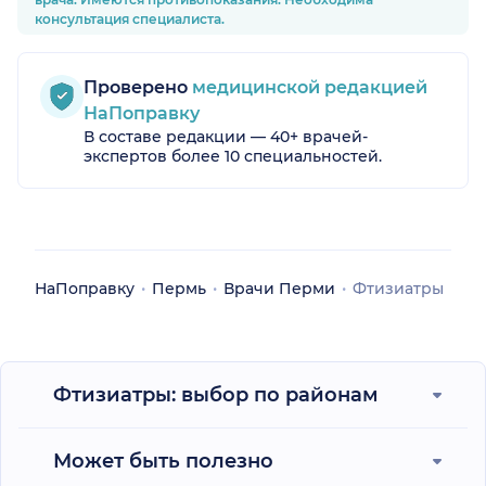
обратить
консультация специалиста.
Барламову
себе Спас
Проверено
медицинской редакцией
НаПоправку
В составе редакции — 40+ врачей-
экспертов более 10 специальностей.
НаПоправку
Пермь
Врачи Перми
Фтизиатры
Фтизиатры: выбор по районам
Может быть полезно