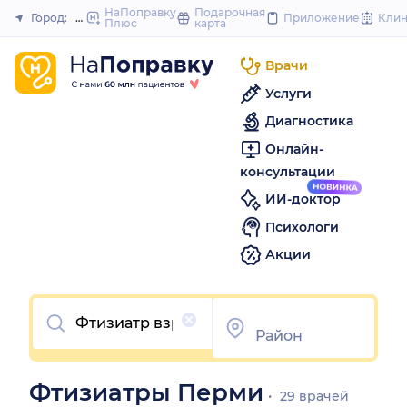
to
НаПоправку
Подарочная
Город:
Пермь
Приложение
Кли
Плюс
карта
Закрыть
content
Врачи
Услуги
Диагностика
Онлайн-
консультации
ИИ-доктор
Психологи
Акции
Очистить
Фтизиатры Перми
29 врачей