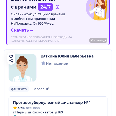
с врачами
24/7
Онлайн-консультации с врачами
в мобильном приложении
НаПоправку. От 660₽/мес.
Скачать
ЕСТЬ ПРОТИВОПОКАЗАНИЯ. НЕОБХОДИМА
Реклама
КОНСУЛЬТАЦИЯ СПЕЦИАЛИСТА. 18+
Вяткина Юлия Валерьевна
Нет оценок
фтизиатр
Взрослый
Противотуберкулезный диспансер № 1
3.7
10 отзывов
г Пермь, ш Космонавтов, д 160