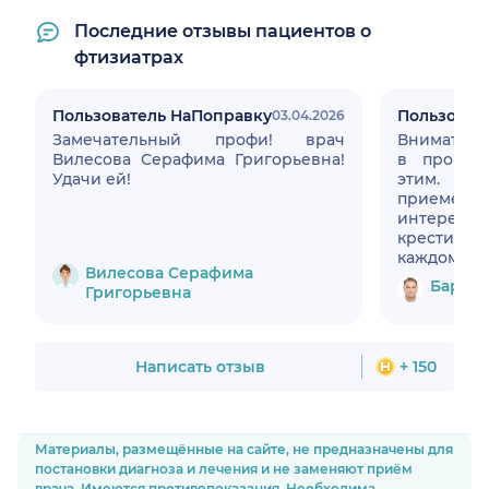
Последние отзывы пациентов о
фтизиатрах
Пользователь НаПоправку
Пользоват
03.04.2026
Замечательный профи! врач
Внимательн
Вилесова Серафима Григорьевна!
в прошлую 
Удачи ей!
этим. В 
прием
интересов
крестился
каждом регионе в
Вилесова Серафима
где-то есть много железа, в друг
Барлам
Григорьевна
дефицит 
особенн
производств и тд. Да 
родители, а ес
Написать отзыв
+ 150
от чего. 
интере
жизнью.Ви
диагноз.С
Материалы, размещённые на сайте, не предназначены для
гос.клини
постановки диагноза и лечения и не заменяют приём
Рекомендую при на
врача. Имеются противопоказания. Необходима