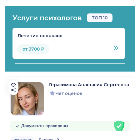
Услуги психологов
ТОП 10
Лечение неврозов
Л
от 3700 ₽
Герасимова Анастасия Сергеевна
Нет оценок
Документы проверены
психолог
Взрослый