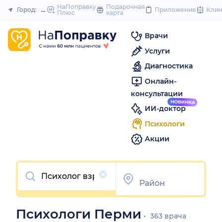
to
НаПоправку
Подарочная
Город:
Пермь
Приложение
Кли
Плюс
карта
Закрыть
content
Врачи
Услуги
Диагностика
Онлайн-
консультации
ИИ-доктор
Психологи
Акции
Очистить
Психологи Перми
363 врача