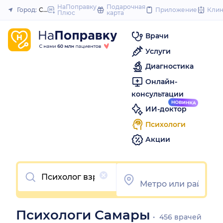
to
НаПоправку
Подарочная
Город:
Самара
Приложение
Кли
Плюс
карта
Закрыть
content
Врачи
Услуги
Диагностика
Онлайн-
консультации
ИИ-доктор
Психологи
Акции
Очистить
Психологи Самары
456 врачей