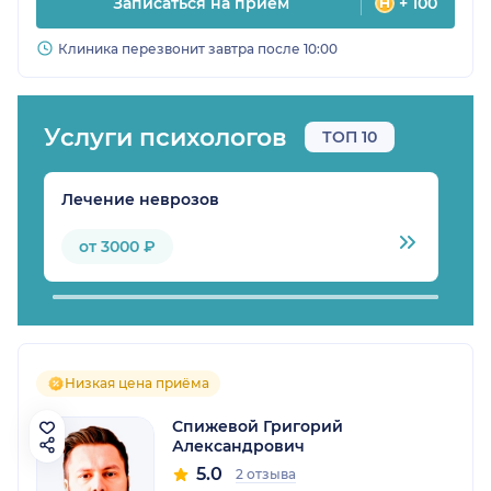
Записаться на прием
+ 100
Клиника перезвонит завтра после 10:00
Услуги психологов
ТОП 10
Лечение неврозов
Л
от 3000 ₽
Низкая цена приёма
Спижевой Григорий
Александрович
5.0
2 отзыва