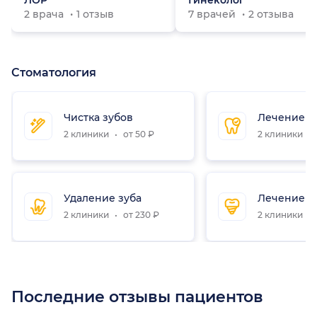
ЛОР
Гинеколог
2 врача
1 отзыв
7 врачей
2 отзыва
Стоматология
Чистка зубов
Лечение з
2 клиники
от 50 ₽
2 клиники
Удаление зуба
Лечение к
2 клиники
от 230 ₽
2 клиники
Последние отзывы пациентов