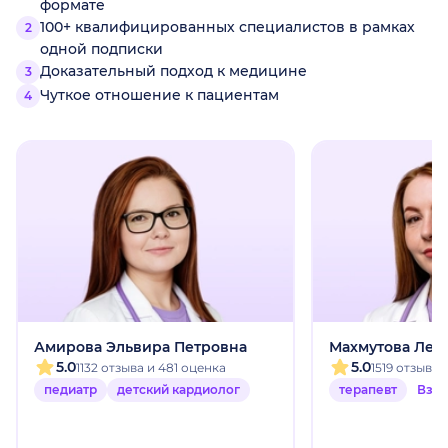
формате
100+ квалифицированных специалистов в рамках
одной подписки
Доказательный подход к медицине
Чуткое отношение к пациентам
Амирова Эльвира Петровна
Махмутова Лей
5.0
5.0
1132 отзыва и 481 оценка
1519 отзыво
педиатр
детский кардиолог
терапевт
Взр