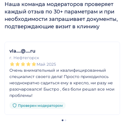
Наша команда модераторов проверяет
каждый отзыв по 30+ параметрам и при
необходимости запрашивает документы,
подтверждающие визит в клинику
1
2
3
4
5
1
2
3
4
5
vla....@....ru
г. Нефтегорск
Май 2025
Очень внимательный и квалифицированный
специалист своего дела! Просто приходилось
неоднократно садиться ему в кресло, ни разу не
разочаровался! Быстро , без боли решал все мои
проблемы!
Проверен модератором