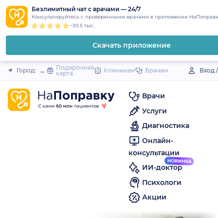
1
2
3
4
5
to
Безлимитный чат с врачами — 24/7
Закрыть
Консультируйтесь с проверенными врачами в приложении НаПоправк
content
~30.5 тыс.
Скачать приложение
Подарочная
Город:
Нефтегорск
Клиникам
Врачам
Вход 
карта
Врачи
Услуги
Диагностика
Онлайн-
консультации
ИИ-доктор
Психологи
Акции