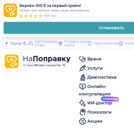
1
2
3
4
5
to
Вернём 500 ₽ за первый приём!
Закрыть
Только при записи через наше приложение
content
~13.5 тыс.
Установить
НаПоправку
Подарочная
Город:
Самара
Приложение
Кли
Плюс
карта
Врачи
Услуги
Диагностика
Онлайн-
консультации
ИИ-доктор
Психологи
Акции