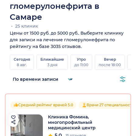
гломерулонефрита в
Самаре
25 клиник
Цены от 1500 руб. до 5000 руб.. Выберите клинику
для записи на лечение гломерулонефрита по
рейтингу на базе 3035 отзывов.
Сегодня
Ближайшие
Утро
Вечер
В
8 авг.
3 дня
до 11:00
после 18:00
8 а
Средний рейтинг врачей 5.0
Врачи 27 специальносте
Клиника Фомина,
многопрофильный
медицинский центр
5.0
15 отзывов