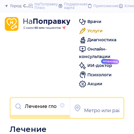
to
НаПоправку
Подарочная
Город:
Самара
Приложение
Кли
Плюс
карта
Закрыть
content
Врачи
Услуги
Диагностика
Онлайн-
консультации
ИИ-доктор
Психологи
Акции
Очистить
Лечение