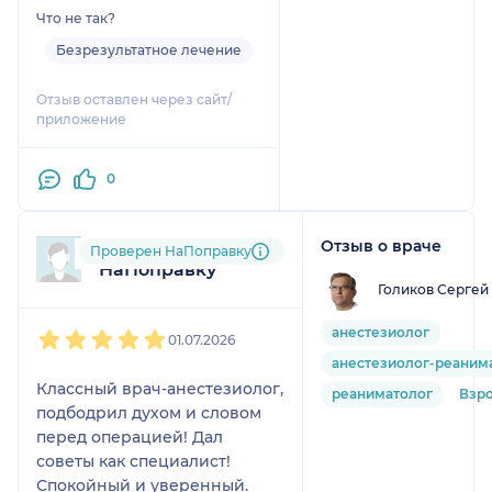
Что не так?
Безрезультатное лечение
Отзыв оставлен через сайт/
приложение
0
Отзыв о враче
Пользователь
Проверен НаПоправку
НаПоправку
Голиков Сергей
1
2
3
4
5
анестезиолог
01.07.2026
анестезиолог-реаним
Классный врач-анестезиолог,
реаниматолог
Взр
подбодрил духом и словом
перед операцией! Дал
советы как специалист!
Спокойный и уверенный.