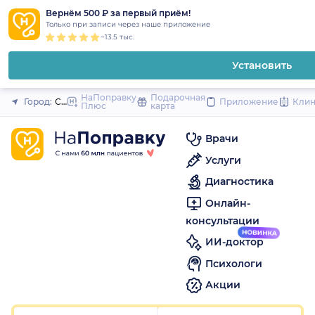
1
2
3
4
5
1
2
3
4
5
1
2
3
4
5
to
Вернём 500 ₽ за первый приём!
Закрыть
Только при записи через наше приложение
content
~13.5 тыс.
Установить
НаПоправку
Подарочная
Город:
Самара
Приложение
Кли
Плюс
карта
Врачи
Услуги
Диагностика
Онлайн-
консультации
ИИ-доктор
Психологи
Акции