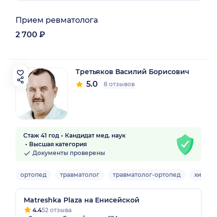
Прием ревматолога
2 700 ₽
Третьяков Василий Борисович
5.0
8 отзывов
Стаж 41 год
Кандидат мед. наук
Высшая категория
Документы проверены
ортопед
травматолог
травматолог-ортопед
хирург
Matreshka Plaza на Енисейской
4.4
52 отзыва