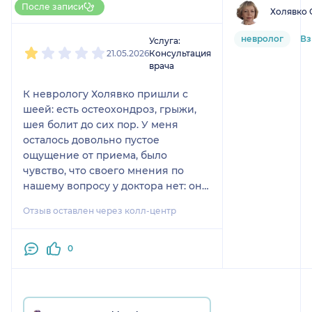
1 отзыв
После записи
Холявко 
1
2
3
4
5
невролог
Вз
Услуга:
21.05.2026
Консультация
врача
К неврологу Холявко пришли с
шеей: есть остеохондроз, грыжи,
шея болит до сих пор. У меня
осталось довольно пустое
ощущение от приема, было
чувство, что своего мнения по
нашему вопросу у доктора нет: она
просто переписала то, что уже
Отзыв оставлен через колл-центр
было в документах от предыдущее
врача, а лечения шеи не
назначила. Мы пришли именно с
0
шеей, а нас отмели по другому
диагнозу. Я не против, что врач не
ставит диагноз сразу, если он хотя
бы объясняет и видно, что думает.