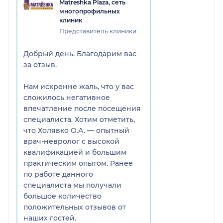
Matreshka Plaza, сеть
Здесь же было ощущение, что
многопрофильных
прием просто отрабатывается,
клиник
доктор все время смотрела на
Представитель клиники
часы и ничего толком не
объяснила. Так нельзя работать.
Добрый день. Благодарим вас
В Matreshka Plaza из-за этого врача
за отзыв.
обращаться больше не хочется,
хотя клиника к нам близко.
Нам искренне жаль, что у вас
сложилось негативное
впечатление после посещения
специалиста. Хотим отметить,
что Холявко О.А. — опытный
врач-невролог с высокой
квалификацией и большим
практическим опытом. Ранее
по работе данного
специалиста мы получали
большое количество
положительных отзывов от
наших гостей.