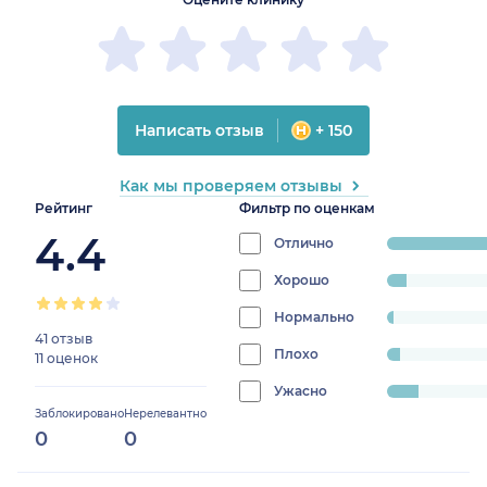
Написать отзыв
+ 150
Как мы проверяем отзывы
Рейтинг
Фильтр по оценкам
4.4
Отлично
progress:
78.8461538461538
Хорошо
progress:
5.769230769230769%
Нормально
progress:
41 отзыв
1.9230769230769231%
Плохо
progress:
11 оценок
3.8461538461538463%
Ужасно
progress:
Заблокировано
Нерелевантно
9.615384615384617%
0
0