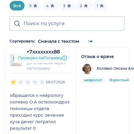
Всё
5
4
3
2
1
Сортировать:
+7xxxxxxxx88
Отзыв о враче
1 отзыв
Проверен НаПоправку
До 10 записей через
Холявко Оксана Ал
НаПоправку
1
2
3
4
5
невролог
Взрослый
28.07.2026
обращался к неврологу
холявко О.А остеохондроз
поясницы отдела
приходил курс лечения
куча денег потратил
результат 0