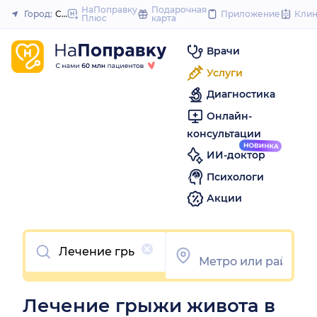
to
НаПоправку
Подарочная
Город:
Самара
Приложение
Кли
Плюс
карта
Закрыть
content
Врачи
Услуги
Диагностика
Онлайн-
консультации
ИИ-доктор
Психологи
Акции
Очистить
Лечение грыжи живота в