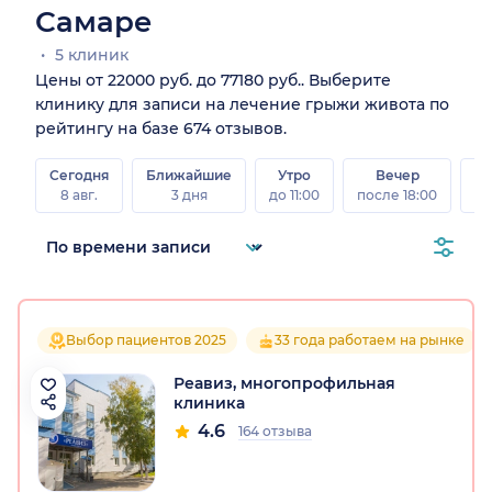
Самаре
5 клиник
Цены от 22000 руб. до 77180 руб.. Выберите
клинику для записи на лечение грыжи живота по
рейтингу на базе 674 отзывов.
Сегодня
Ближайшие
Утро
Вечер
В
8 авг.
3 дня
до 11:00
после 18:00
8 а
Выбор пациентов 2025
33 года работаем на рынке
Реавиз, многопрофильная
клиника
4.6
164 отзыва