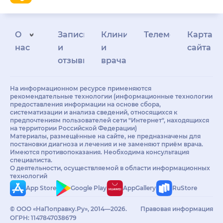
О
Запись
Клиникам
Телемедицина
Карта
нас
и
и
сайта
отзывы
врачам
На информационном ресурсе применяются
рекомендательные технологии (информационные технологии
предоставления информации на основе сбора,
систематизации и анализа сведений, относящихся к
предпочтениям пользователей сети "Интернет", находящихся
на территории Российской Федерации)
Материалы, размещённые на сайте, не предназначены для
постановки диагноза и лечения и не заменяют приём врача.
Имеются противопоказания. Необходима консультация
специалиста.
О деятельности, осуществляемой в области информационных
технологий
App Store
Google Play
AppGallery
RuStore
© ООО «НаПоправку.Ру», 2014—2026.
Правовая информация
ОГРН: 1147847038679