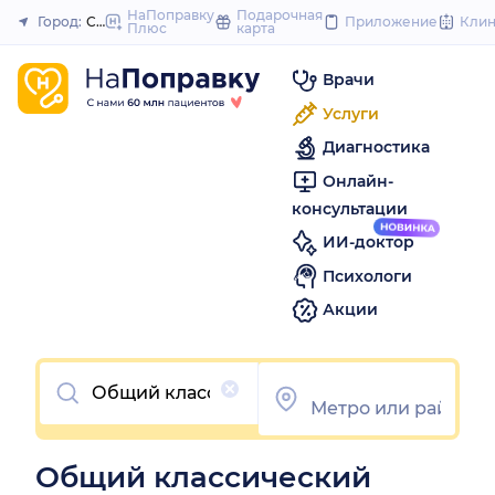
to
НаПоправку
Подарочная
Город:
Самара
Приложение
Кли
Плюс
карта
Закрыть
content
Врачи
Услуги
Диагностика
Онлайн-
консультации
ИИ-доктор
Психологи
Акции
Очистить
Общий классический