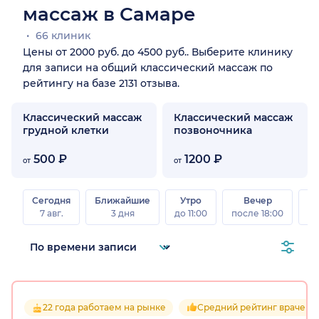
массаж в Самаре
66 клиник
Цены от 2000 руб. до 4500 руб.. Выберите клинику
для записи на общий классический массаж по
рейтингу на базе 2131 отзыва.
Классический массаж
Классический массаж
грудной клетки
позвоночника
500 ₽
1200 ₽
от
от
Сегодня
Ближайшие
Утро
Вечер
В
7 авг.
3 дня
до 11:00
после 18:00
8 а
22 года работаем на рынке
Средний рейтинг врачей 4