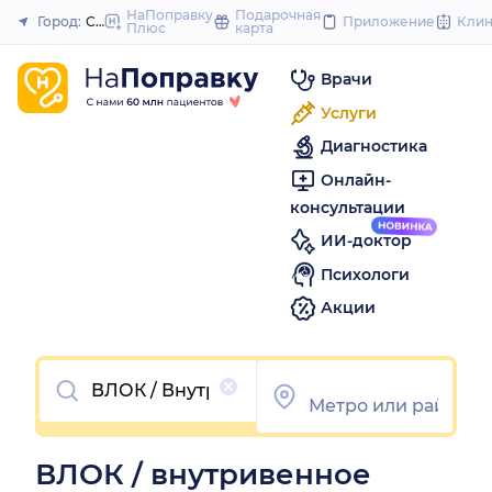
to
НаПоправку
Подарочная
Город:
Самара
Приложение
Кли
Плюс
карта
Закрыть
content
Врачи
Услуги
Диагностика
Онлайн-
консультации
ИИ-доктор
Психологи
Акции
Очистить
ВЛОК / внутривенное