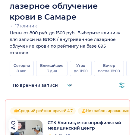
лазерное облучение
крови в Самаре
17 клиник
Цены от 800 руб. до 1500 руб.. Выберите клинику
для записи на ВЛОК / внутривенное лазерное
облучение крови по рейтингу на базе 695
отзывов.
Сегодня
Ближайшие
Утро
Вечер
В
8 авг.
3 дня
до 11:00
после 18:00
8 а
Средний рейтинг врачей 4.7
Нет заблокированных от
СТК Клиник, многопрофильный
медицинский центр