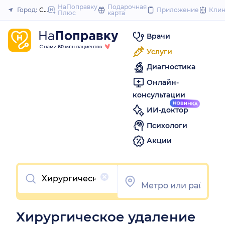
to
НаПоправку
Подарочная
Город:
Самара
Приложение
Кли
Плюс
карта
Закрыть
content
Врачи
Услуги
Диагностика
Онлайн-
консультации
ИИ-доктор
Психологи
Акции
Очистить
Хирургическое удаление