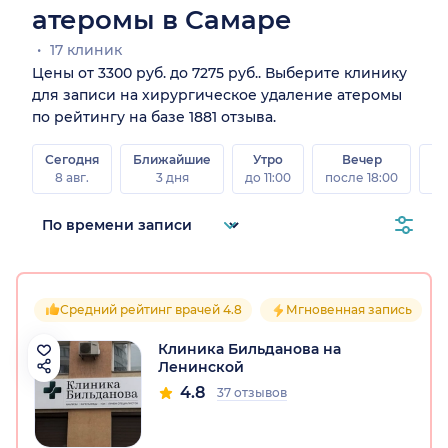
атеромы в Самаре
17 клиник
Цены от 3300 руб. до 7275 руб.. Выберите клинику
для записи на хирургическое удаление атеромы
по рейтингу на базе 1881 отзыва.
Сегодня
Ближайшие
Утро
Вечер
В
8 авг.
3 дня
до 11:00
после 18:00
8 а
Средний рейтинг врачей 4.8
Мгновенная запись
Клиника Бильданова на
Ленинской
4.8
37 отзывов