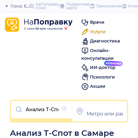
to
НаПоправку
Подарочная
Город:
Самара
Приложение
Кли
Плюс
карта
Закрыть
content
Врачи
Услуги
Диагностика
Онлайн-
консультации
ИИ-доктор
Психологи
Акции
Очистить
Анализ Т-Спот в Самаре