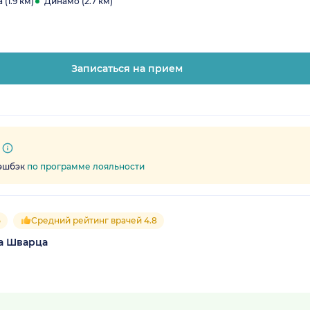
(1.9 км)
Динамо (2.7 км)
Записаться на прием
кэшбэк
по программе лояльности
5
Средний рейтинг врачей 4.8
а Шварца