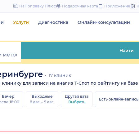
to
НаПоправку Плюс
Подарочная карта
Приложение
content
чи
Услуги
Диагностика
Онлайн-консультации
Найти
теринбурге
17 клиник
те клинику для записи на анализ Т-Спот по рейтингу на базе
Вечер
Выходные
Другая дата
Есть онлайн-запись
осле 18:00
8 авг. – 9 авг.
Выбрать