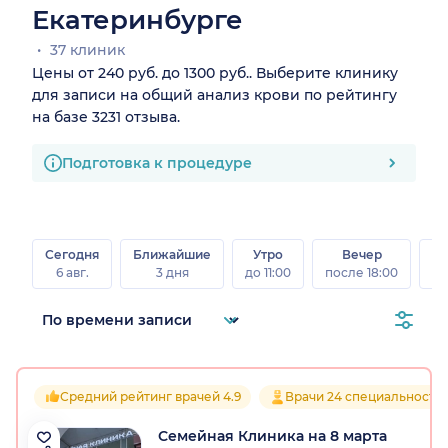
Екатеринбурге
37 клиник
Цены от 240 руб. до 1300 руб.. Выберите клинику
для записи на общий анализ крови по рейтингу
на базе 3231 отзыва.
Подготовка к процедуре
Сегодня
Ближайшие
Утро
Вечер
В
6 авг.
3 дня
до 11:00
после 18:00
8 а
Средний рейтинг врачей 4.9
Врачи 24 специальносте
Семейная Клиника на 8 марта