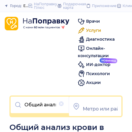
to
НаПоправку
Подарочная
Город:
Екатеринбург
Приложение
Кли
Плюс
карта
Закрыть
content
Врачи
Услуги
Диагностика
Онлайн-
консультации
ИИ-доктор
Психологи
Акции
Очистить
Общий анализ крови в