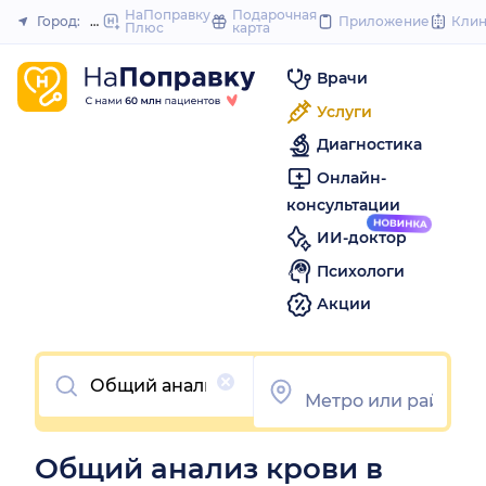
to
НаПоправку
Подарочная
Город:
Новосибирск
Приложение
Кли
Плюс
карта
Закрыть
content
Врачи
Услуги
Диагностика
Онлайн-
консультации
ИИ-доктор
Психологи
Акции
Очистить
Общий анализ крови в