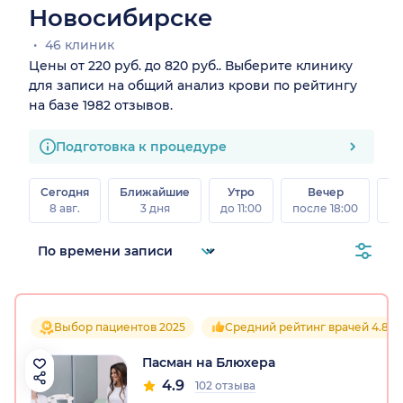
Новосибирске
46 клиник
Цены от 220 руб. до 820 руб.. Выберите клинику
для записи на общий анализ крови по рейтингу
на базе 1982 отзывов.
Подготовка к процедуре
Сегодня
Ближайшие
Утро
Вечер
В
8 авг.
3 дня
до 11:00
после 18:00
8 а
Выбор пациентов 2025
Средний рейтинг врачей 4.8
Пасман на Блюхера
4.9
102 отзыва