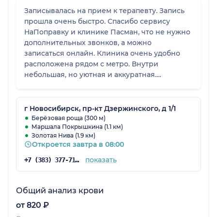
Записывалась на прием к терапевту. Запись
прошла очень быстро. Спасибо сервису
НаПоправку и клинике Пасман, что не нужно
дополнительных звонков, а можно
записаться онлайн. Клиника очень удобно
расположена рядом с метро. Внутри
небольшая, но уютная и аккуратная.
Администраторы приветливые. Мой прием
немного задержался и спасибо
администратору, что сказала об этом и
г Новосибирск, пр-кт Дзержинского, д 1/1
принесла извинения. Вроде мелочь, но
Берёзовая роща (300 м)
Маршала Покрышкина (1.1 км)
чувствуется небезразличие к пациенту.
Золотая Нива (1.9 км)
Откроется завтра в 08:00
показать
+7 (383) 377-71-34
Общий анализ крови
от 820 ₽