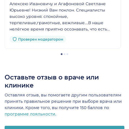
Алексею Ивановичу и Агафоновой Светлане
Юрьевне! Низкий Вам поклон. Специалисты
высоко уровня: спокойные,
терпеливые,грамотные, вежливые....В наше
нелёгкое время приятно осознавать, что есть
ещё такие специалисты, которые с уважением
Проверен модератором
относятся к своим пациентам. Желаю Вам
здоровья, сил и терпения в Вашей тяжёлой
работе. Ещё раз, низкий Вам поклон.
Оставьте отзыв о враче или
клинике
Оставляя отзыв, вы помогаете другим пользователям
принять правильное решение при выборе врача или
клиники. Кроме того, вы получите 150 баллов по
программе лояльности.