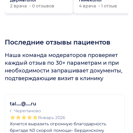
Дерматолог
Гинеколог
2 врача
0 отзывов
4 врача
1 отзыв
Последние отзывы пациентов
Наша команда модераторов проверяет
каждый отзыв по 30+ параметрам и при
необходимости запрашивает документы,
подтверждающие визит в клинику
1
2
3
4
5
1
2
3
4
5
1
2
3
4
5
tal....@....ru
г. Черепаново
Январь 2026
Хочется выразить огромную благодарность
бригаде N3 скорой помощи- Бердинскому