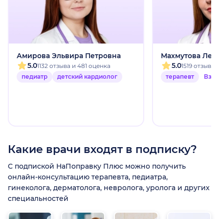
Амирова Эльвира Петровна
Махмутова Лей
5.0
5.0
1132 отзыва и 481 оценка
1519 отзыво
педиатр
детский кардиолог
терапевт
Взр
Какие врачи входят в подписку?
С подпиской НаПоправку Плюс можно получить
онлайн-консультацию терапевта, педиатра,
гинеколога, дерматолога, невролога, уролога и других
специальностей