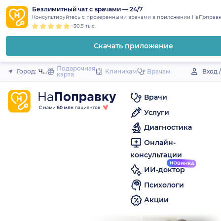
1
2
3
4
5
to
Безлимитный чат с врачами — 24/7
Закрыть
Консультируйтесь с проверенными врачами в приложении НаПоправк
content
~30.5 тыс.
Скачать приложение
Подарочная
Город:
Черепаново
Клиникам
Врачам
Вход 
карта
Врачи
Услуги
Диагностика
Онлайн-
консультации
ИИ-доктор
Психологи
Акции