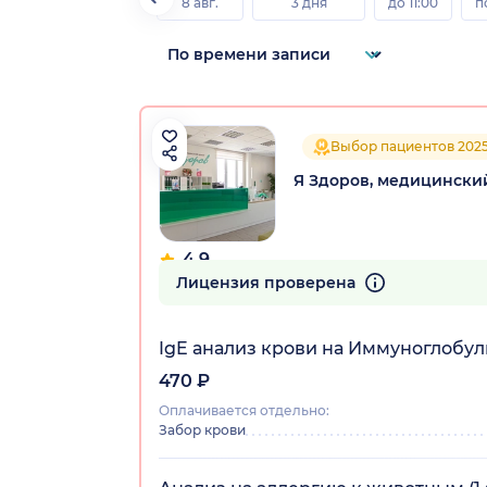
8 авг.
3 дня
до 11:00
п
Выбор пациентов 202
Я Здоров, медицински
4.9
102 отзыва
Лицензия проверена
IgE анализ крови на Иммуноглобул
470 ₽
Оплачивается отдельно:
Забор крови