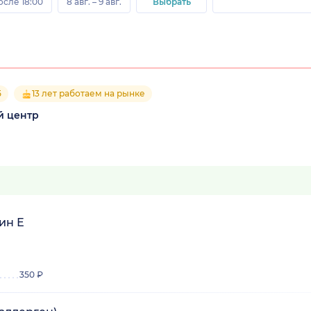
осле 18:00
8 авг. – 9 авг.
Выбрать
5
13 лет работаем на рынке
й центр
ин Е
350 ₽