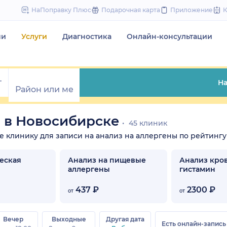
to
НаПоправку Плюс
Подарочная карта
Приложение
content
чи
Услуги
Диагностика
Онлайн-консультации
На
 в Новосибирске
45 клиник
те клинику для записи на анализ на аллергены по рейтингу
еская
Анализ на пищевые
Анализ кро
аллергены
гистамин
437 ₽
2300 ₽
от
от
Вечер
Выходные
Другая дата
Есть онлайн-запись