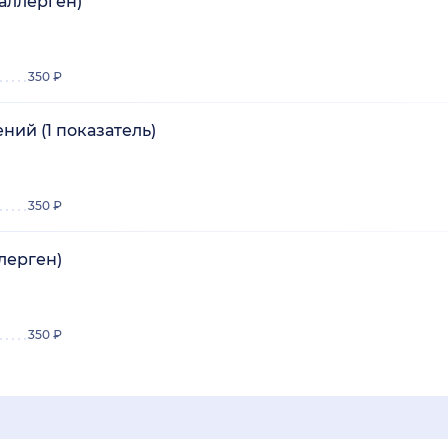
аллерген)
350 ₽
ний (1 показатель)
350 ₽
лерген)
350 ₽