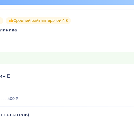
5
Средний рейтинг врачей 4.8
клиника
ин Е
400 ₽
показатель)