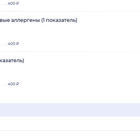
400 ₽
ые аллергены (1 показатель)
400 ₽
казатель)
400 ₽