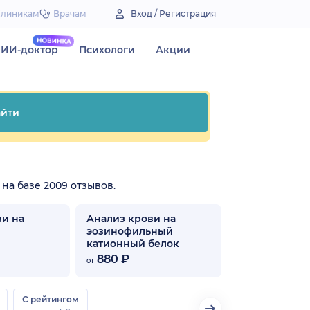
Клиникам
Врачам
Вход / Регистрация
ИИ-доктор
Психологи
Акции
йти
 на базе 2009 отзывов.
ви на
Анализ крови на
эозинофильный
катионный белок
880 ₽
от
С рейтингом