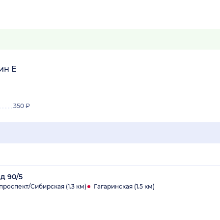
ин Е
350 ₽
д 90/5
роспект/Сибирская (1.3 км)
Гагаринская (1.5 км)