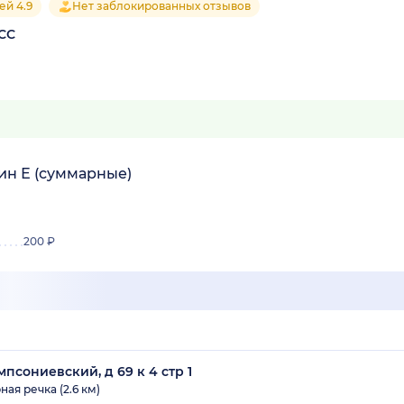
ей 4.9
Нет заблокированных отзывов
СС
ин Е (суммарные)
200 ₽
псониевский, д 69 к 4 стр 1
ная речка (2.6 км)