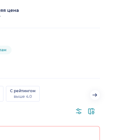
яя цена
₽
лам
С рейтингом
выше 4.0