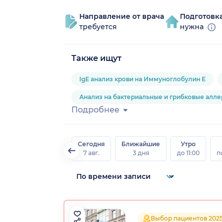
Направление от врача
Подготовк
требуется
нужна
Также ищут
IgE анализ крови на Иммуноглобулин Е
Анализ на бактериальные и грибковые алл
Подробнее
Сегодня
Ближайшие
Утро
7 авг.
3 дня
до 11:00
п
Выбор пациентов 202