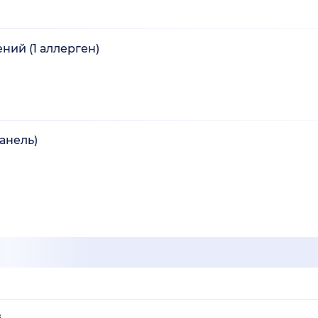
ний (1 аллерген)
анель)
в