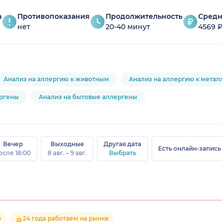
а
Противопоказания
Продолжительность
Средн
нет
20-40 минут
4569 
Анализ на аллергию к животным
Анализ на аллергию к метал
ергены
Анализ на бытовые аллергены
Вечер
Выходные
Другая дата
Есть онлайн-запись
осле 18:00
8 авг. – 9 авг.
Выбрать
5
24 года работаем на рынке