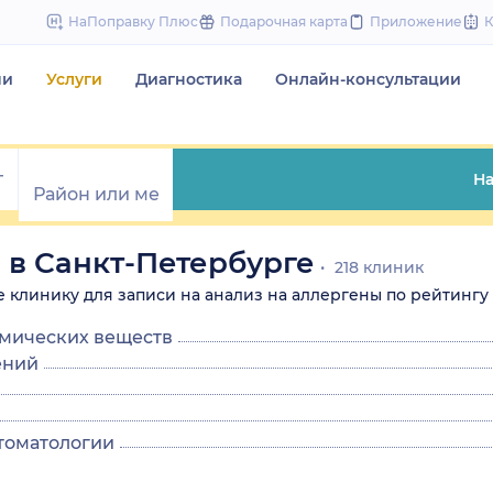
to
НаПоправку Плюс
Подарочная карта
Приложение
content
чи
Услуги
Диагностика
Онлайн-консультации
На
 в Санкт-Петербурге
218 клиник
те клинику для записи на анализ на аллергены по рейтингу н
имических веществ
ений
стоматологии