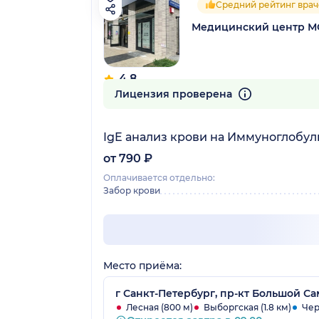
Средний рейтинг врач
Медицинский центр М
4.8
38 отзывов
Лицензия проверена
IgE анализ крови на Иммуноглобул
от 790 ₽
Оплачивается отдельно:
Забор крови
Место приёма:
г Санкт-Петербург, пр-кт Большой Сам
Лесная (800 м)
Выборгская (1.8 км)
Чер