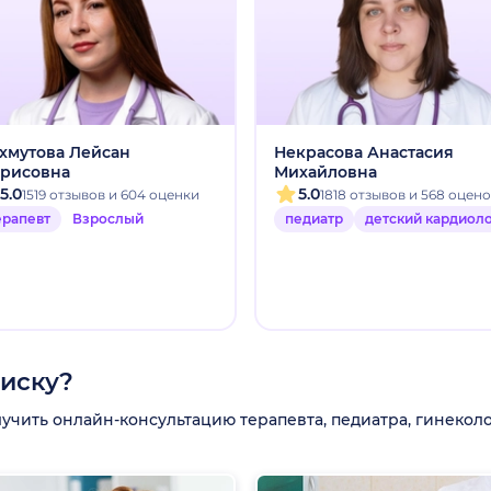
хмутова Лейсан
Некрасова Анастасия
рисовна
Михайловна
5.0
5.0
1519 отзывов и 604 оценки
1818 отзывов и 568 оцен
ерапевт
Взрослый
педиатр
детский кардиол
писку?
ить онлайн-консультацию терапевта, педиатра, гинеколог