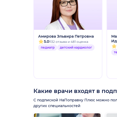
Амирова Эльвира Петровна
Ма
Ид
5.0
1132 отзыва и 481 оценка
педиатр
детский кардиолог
т
Какие врачи входят в под
С подпиской НаПоправку Плюс можно получ
других специальностей