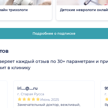
айн трихологи
Детские неврологи онла
Подробнее о подписке
тов
еряет каждый отзыв по 30+ параметрам и пр
ит в клинику
iri....@....ru
95
г. Старая Русса
г
Июнь 2025
Замечательный доктор, вежливый,
В