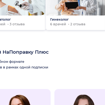
атолог
Гинеколог
ачей
3 отзыва
6 врачей
2 отзыва
й НаПоправку Плюс
обном формате
в в рамках одной подписки