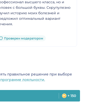
рофессионал высшего класса, но и
Валерьевича 
еловек с большой буквы. Скрупулезно
внимательно
зучил историю моих болезней и
Благодаря е
редложил оптимальный вариант
поправку, вс
ечения.
консультацию
врачей побо
Проверен модератором
Проверен
инять правильное решение при выборе
о
программе лояльности.
+ 150