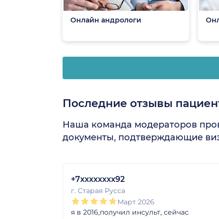
Онлайн андрологи
Онл
Последние отзывы пациен
Наша команда модераторов пров
документы, подтверждающие виз
1
2
3
4
5
1
2
3
4
5
1
2
3
4
5
1
2
3
4
5
+7xxxxxxxx92
г. Старая Русса
Март 2026
я в 2016,получил инсульт, сейчас