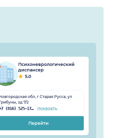
Психоневрологический
Сана
диспансер
4.
5.0
Новгородская обл, г Старая Русса, ул
Новгородская об
Трибуны, зд 7/2
Минеральная, д
показать
+7 (816) 525-17-44
Перейти