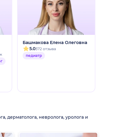
Башмакова Елена Олеговна
Корчевская 
Михайловна
5.0
372 отзыва
5.0
ок
1323 отзы
педиатр
ог
педиатр
а, дерматолога, невролога, уролога и