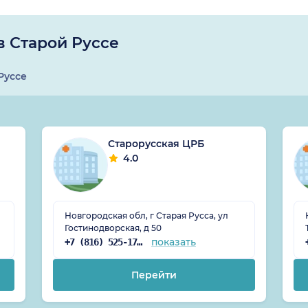
в Старой Руссе
Руссе
Старорусская ЦРБ
4.0
Новгородская обл, г Старая Русса, ул
Гостинодворская, д 50
показать
+7 (816) 525-17-03
Перейти