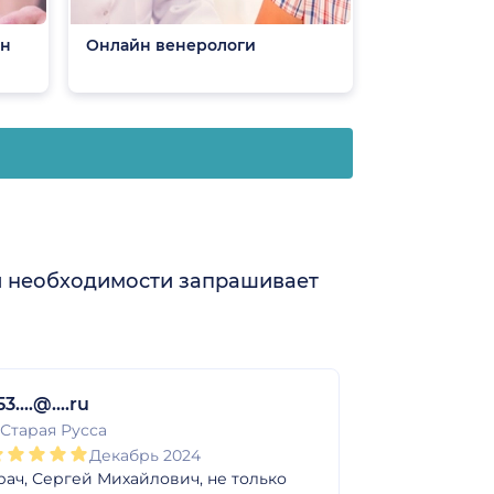
йн
Онлайн венерологи
и необходимости запрашивает
3....@....ru
Elena
. Старая Русса
г. Старая Рус
Декабрь 2024
рач, Сергей Михайлович, не только
Хочу поблаг