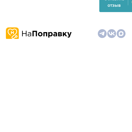
отзыв
О
Запись
Клиникам
Телемедицина
Карта
нас
и
и
сайта
отзывы
врачам
На информационном ресурсе применяются
рекомендательные технологии (информационные технологии
предоставления информации на основе сбора,
систематизации и анализа сведений, относящихся к
предпочтениям пользователей сети "Интернет", находящихся
на территории Российской Федерации)
Материалы, размещённые на сайте, не предназначены для
постановки диагноза и лечения и не заменяют приём врача.
Имеются противопоказания. Необходима консультация