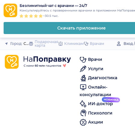
1
2
3
4
5
to
Безлимитный чат с врачами — 24/7
Закрыть
Консультируйтесь с проверенными врачами в приложении НаПоправк
content
~30.5 тыс.
Скачать приложение
Подарочная
Город:
Старая Русса
Клиникам
Врачам
Вход 
карта
Врачи
Услуги
Диагностика
Онлайн-
консультации
ИИ-доктор
Психологи
Акции