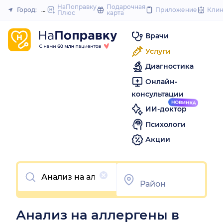
to
НаПоправку
Подарочная
Город:
Пермь
Приложение
Кли
Плюс
карта
Закрыть
content
Врачи
Услуги
Диагностика
Онлайн-
консультации
ИИ-доктор
Психологи
Акции
Очистить
Анализ на аллергены в