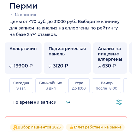
Перми
14 клиник
Цены от 470 руб. до 31000 руб.. Выберите клинику
для записи на анализ на аллергены по рейтингу
на базе 2474 отзывов.
Аллергочип
Педиатрическая
Анализ на
панель
пищевые
аллергены
19900 ₽
3120 ₽
630 ₽
от
от
от
Сегодня
Ближайшие
Утро
Вечер
В
9 авг.
3 дня
до 11:00
после 18:00
8 а
Выбор пациентов 2025
17 лет работаем на рынке