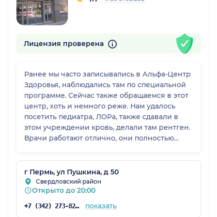
Лицензия проверена
Ранее мы часто записывались в Альфа-Центр
Здоровья, наблюдались там по специальной
программе. Сейчас также обращаемся в этот
центр, хоть и немного реже. Нам удалось
посетить педиатра, ЛОРа, также сдавали в
этом учреждении кровь, делали там рентген.
Врачи работают отлично, они полностью
оправдали мои ожидания. Также могу
отметить то, что там чисто, приятная
обстановка, но вот администраторы
г Пермь, ул Пушкина, д 50
встречают не так дружелюбно, как это было
Свердловский район
Открыто до 20:00
раньше. Я думаю, что это связано с большим
потоком клиентов. То есть девушки просто
показать
+7 (342) 273-82-37
делают свою работу, без особого добродушия