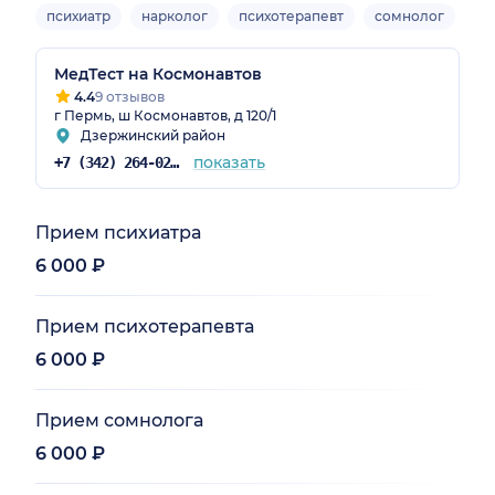
психиатр
нарколог
психотерапевт
сомнолог
Вз
МедТест на Космонавтов
4.4
9 отзывов
г Пермь, ш Космонавтов, д 120/1
Дзержинский район
показать
+7 (342) 264-02-09
Прием психиатра
6 000 ₽
Прием психотерапевта
6 000 ₽
Прием сомнолога
6 000 ₽