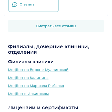
организму передышку, а
Ответить
уже потом подключили
практики и техники для
работы с внутренним
состоянием. Олег
Смотреть все отзывы
Львович объяснил
механизмы того, почему
сбивается сон, дал много
новой и действительно
Филиалы, дочерние клиники,
полезной информации. Я
отделения
очень рада, что попала
именно к нему, и смело
Филиалы клиники
рекомендую этого
МедТест на Верхне-Муллинской
специалиста всем, кто
устал ворочаться ночами
МедТест на Калинина
и хочет наконец
МедТест на Маршала Рыбалко
высыпаться.
МедТест в Ильинском
Лицензии и сертификаты