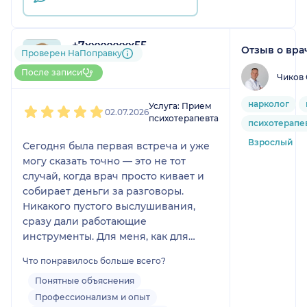
+7xxxxxxxx55
Отзыв о вра
Проверен НаПоправку
1 отзыв
До 5 записей через НаПоправку
После записи
Чиков 
1
2
3
4
5
нарколог
Услуга: Прием
02.07.2026
психотерапевта
психотерапе
Взрослый
Сегодня была первая встреча и уже
могу сказать точно — это не тот
случай, когда врач просто кивает и
собирает деньги за разговоры.
Никакого пустого выслушивания,
сразу дали работающие
инструменты. Для меня, как для
человека, который устал от воды и
Что понравилось больше всего?
эзотерики в терапии, это был глоток
свежего воздуха. Чёткий,
Понятные объяснения
структурный подход, без тумана и
Профессионализм и опыт