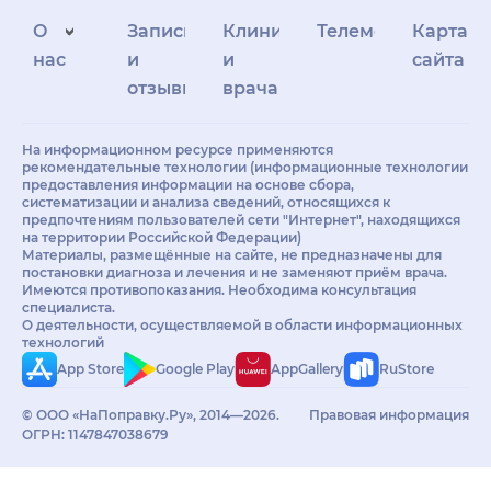
О
Запись
Клиникам
Телемедицина
Карта
нас
и
и
сайта
отзывы
врачам
На информационном ресурсе применяются
рекомендательные технологии (информационные технологии
предоставления информации на основе сбора,
систематизации и анализа сведений, относящихся к
предпочтениям пользователей сети "Интернет", находящихся
на территории Российской Федерации)
Материалы, размещённые на сайте, не предназначены для
постановки диагноза и лечения и не заменяют приём врача.
Имеются противопоказания. Необходима консультация
специалиста.
О деятельности, осуществляемой в области информационных
технологий
App Store
Google Play
AppGallery
RuStore
© ООО «НаПоправку.Ру», 2014—2026.
Правовая информация
ОГРН: 1147847038679