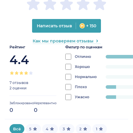
Написать отзыв
+ 150
Как мы проверяем отзывы
Рейтинг
Фильтр по оценкам
4.4
Отлично
progress:
77.7777777777777
Хорошо
progress:
0%
Нормально
progress:
7 отзывов
0%
Плохо
progress:
2 оценки
11.11111111111111%
Ужасно
progress:
Заблокировано
Нерелевантно
11.11111111111111%
0
0
Всё
5
4
3
2
1