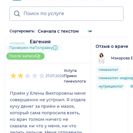
Сортировать:
Евгения
Отзыв о враче
1 отзыв
Проверен НаПоправку
До 5 записей через
После записи
Макарова Е
НаПоправку
1
2
3
4
5
гинеколог
Услуга:
27.07.2026
Прием
гинеколог-эндок
гинеколога
нутрициолог
В
Приём у Елены Викторовны меня
совершенно не устроил. Я отдала
кучу денег за приём и мазок,
который сама попросила взять,
но врач толком ничего не
сказала: ни что у меня, ни что
делать дальше. Меня отправили