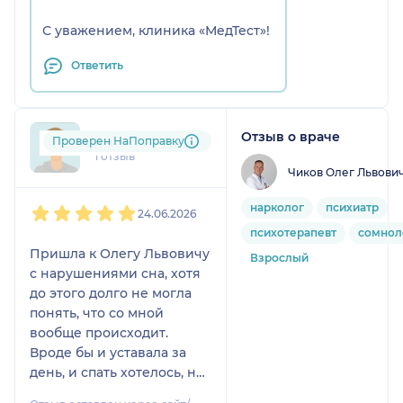
С уважением, клиника «МедТест»!
Ответить
Отзыв о враче
mar....@....ru
Проверен НаПоправку
1 отзыв
Чиков Олег Львови
1
2
3
4
5
нарколог
психиатр
24.06.2026
психотерапевт
сомнол
Пришла к Олегу Львовичу
Взрослый
с нарушениями сна, хотя
до этого долго не могла
понять, что со мной
вообще происходит.
Вроде бы и уставала за
день, и спать хотелось, но
как только ложилась —