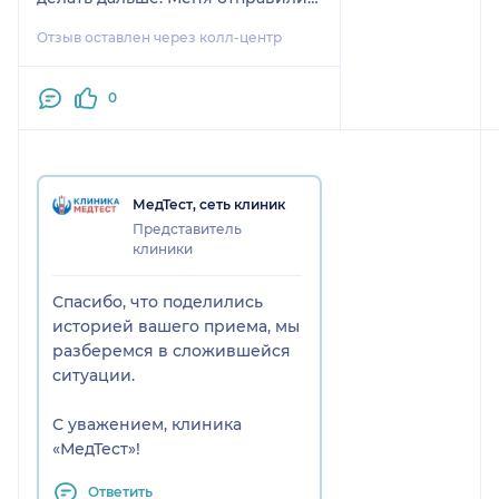
на УЗИ, хотя по телефону в
Отзыв оставлен через колл-центр
клинике сказали, что гинеколог
сможет сделать его сразу, а в
итоге сказали, что времени нет. Я
0
сразу уехала в другую клинику,
потому что результат оказался
поверхностным и меня вообще
не устроил.
МедТест, сеть клиник
Представитель
клиники
Спасибо, что поделились
историей вашего приема, мы
разберемся в сложившейся
ситуации.
С уважением, клиника
«МедТест»!
Ответить