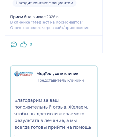
«энергий». Я искал именно
Находит контакт с пациентом
доказательный метод и взрослую
позицию, а не жалость и
Прием был в июле 2026 г.
поглаживания по голове. Здесь я это
В клинике "МедТест на Космонавтов"
Отзыв оставлен через сайт/приложение
получил. Если вам нужен план, а не
обещания, и вы готовы брать
ответственность за свою жизнь —
0
этот специалист для вас.
МедТест, сеть клиник
Представитель клиники
Благодарим за ваш
положительный отзыв. Желаем,
чтобы вы достигли желаемого
результата в лечение, а мы
всегда готовы прийти на помощь
.