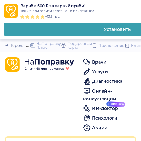
1
2
3
4
5
1
2
3
4
5
1
2
3
4
5
to
Вернём 500 ₽ за первый приём!
Закрыть
Только при записи через наше приложение
content
~13.5 тыс.
Установить
НаПоправку
Подарочная
Город:
Пермь
Приложение
Кли
Плюс
карта
Врачи
Услуги
Диагностика
Онлайн-
консультации
ИИ-доктор
Психологи
Акции