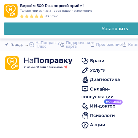
1
2
3
4
5
to
Вернём 500 ₽ за первый приём!
Закрыть
Только при записи через наше приложение
content
~13.5 тыс.
Установить
НаПоправку
Подарочная
Город:
Пермь
Приложение
Кли
Плюс
карта
Врачи
Услуги
Диагностика
Онлайн-
консультации
ИИ-доктор
Психологи
Акции