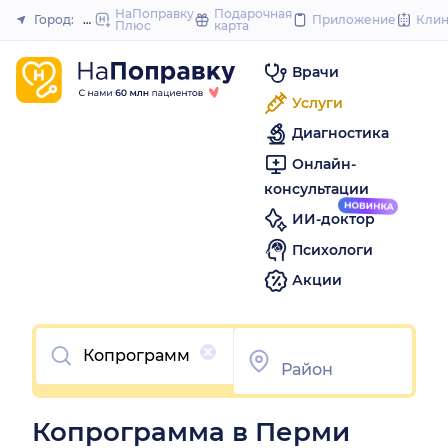
to
НаПоправку
Подарочная
Город:
Пермь
Приложение
Кли
Плюс
карта
Закрыть
content
Врачи
Услуги
Диагностика
Онлайн-
консультации
ИИ-доктор
Психологи
Акции
Очистить
Копрограмма в Перми