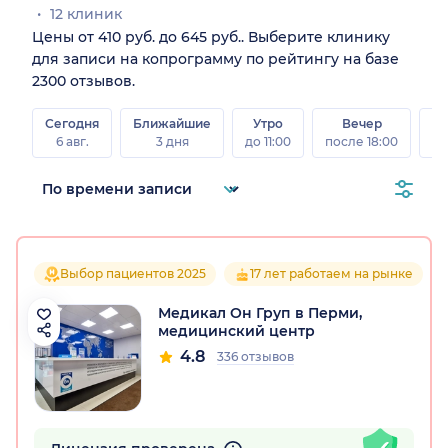
12 клиник
Цены от 410 руб. до 645 руб.. Выберите клинику
для записи на копрограмму по рейтингу на базе
2300 отзывов.
Сегодня
Ближайшие
Утро
Вечер
В
6 авг.
3 дня
до 11:00
после 18:00
8 а
Выбор пациентов 2025
17 лет работаем на рынке
Медикал Он Груп в Перми,
медицинский центр
4.8
336 отзывов