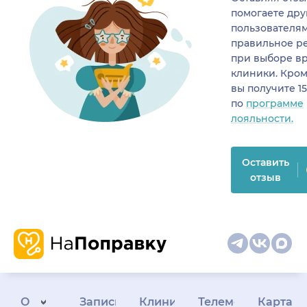
помогаете др
пользователя
правильное р
при выборе в
клиники. Кром
вы получите 1
по
программе
лояльности.
Оставить
отзыв
О
Запись
Клиникам
Телемедицина
Карта