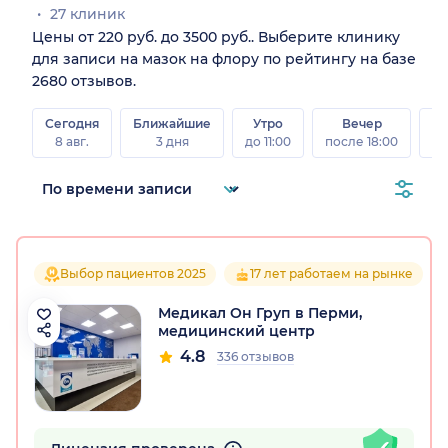
27 клиник
Цены от 220 руб. до 3500 руб.. Выберите клинику
для записи на мазок на флору по рейтингу на базе
2680 отзывов.
Сегодня
Ближайшие
Утро
Вечер
В
8 авг.
3 дня
до 11:00
после 18:00
8 а
Выбор пациентов 2025
17 лет работаем на рынке
Медикал Он Груп в Перми,
медицинский центр
4.8
336 отзывов