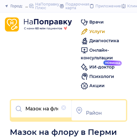
to
НаПоправку
Подарочная
Город:
Пермь
Приложение
Кли
Плюс
карта
Закрыть
content
Врачи
Услуги
Диагностика
Онлайн-
консультации
ИИ-доктор
Психологи
Акции
Очистить
Мазок на флору в Перми