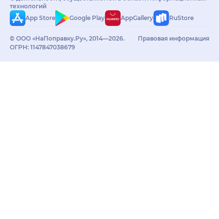
технологий
App Store
Google Play
AppGallery
RuStore
© ООО «НаПоправку.Ру», 2014—2026.
Правовая информация
ОГРН: 1147847038679