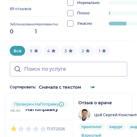
0%
Нормально
progress:
69 отзывов
0%
Плохо
progress:
1.4492753623188406%
Ужасно
progress:
Заблокировано
Нерелевантно
0
1
18.84057971014493%
Всё
5
4
3
2
1
Сортировать:
Отзыв о враче
Пользователь
Проверен НаПоправку
НаПоправку
Цой Сергей Констант
1
2
3
4
5
проктолог
хирург
энд
17.07.2026
Взрослый