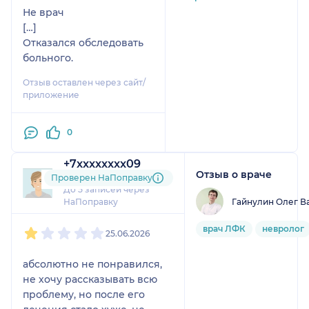
Не врач
[…]
Отказался обследовать
больного.
Отзыв оставлен через сайт/
приложение
0
+7xxxxxxxx09
Отзыв о враче
1 отзыв
Проверен НаПоправку
До 5 записей через
Гайнулин Олег В
НаПоправку
1
2
3
4
5
врач ЛФК
невролог
25.06.2026
абсолютно не понравился,
не хочу рассказывать всю
проблему, но после его