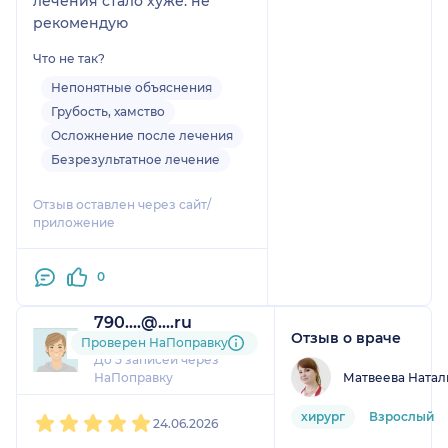
лечения стало хуже. не
рекомендую
Что не так?
Непонятные объяснения
Грубость, хамство
Осложнение после лечения
Безрезультатное лечение
Отзыв оставлен через сайт/
приложение
0
790....@....ru
Отзыв о враче
2 отзыва
Проверен НаПоправку
До 5 записей через
Матвеева Натал
НаПоправку
1
2
3
4
5
хирург
Взрослый
24.06.2026