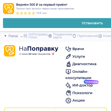
1
2
3
4
5
1
2
3
4
5
1
2
3
4
5
to
Вернём 500 ₽ за первый приём!
Закрыть
Только при записи через наше приложение
content
~13.5 тыс.
Установить
НаПоправку
Подарочная
Город:
Пермь
Приложение
Кли
Плюс
карта
Врачи
Услуги
Диагностика
Онлайн-
консультации
ИИ-доктор
Психологи
Акции