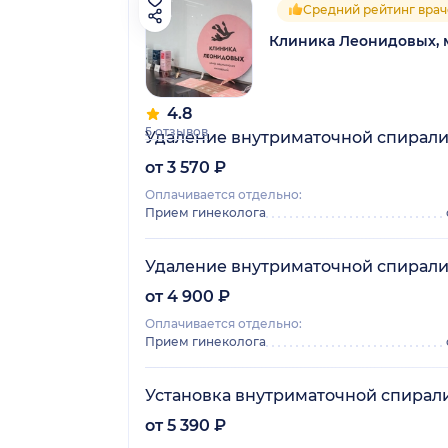
Средний рейтинг врач
Клиника Леонидовых,
4.8
5 отзывов
Удаление внутриматочной спирали 
от 3 570 ₽
Оплачивается отдельно:
Прием гинеколога
Удаление внутриматочной спирали
от 4 900 ₽
Оплачивается отдельно:
Прием гинеколога
Установка внутриматочной спирали 
от 5 390 ₽