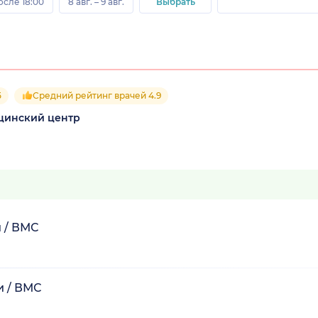
осле 18:00
8 авг. – 9 авг.
Выбрать
5
Средний рейтинг врачей 4.9
цинский центр
 / ВМС
и / ВМС