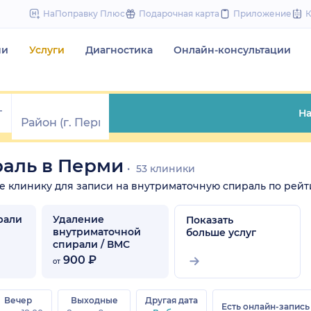
to
НаПоправку Плюс
Подарочная карта
Приложение
content
чи
Услуги
Диагностика
Онлайн-консультации
На
раль в Перми
53 клиники
те клинику для записи на внутриматочную спираль по рейти
рали
Удаление
Показать
внутриматочной
больше услуг
спирали / ВМС
900 ₽
от
Вечер
Выходные
Другая дата
Есть онлайн-запись