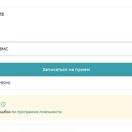
13
 ВМС
Записаться на прием
ефону
кэшбэк
по программе лояльности