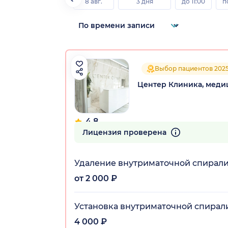
8 авг.
3 дня
до 11:00
п
Выбор пациентов 202
Центер Клиника, меди
4.8
394 отзыва
Лицензия проверена
Удаление внутриматочной спирали
от 2 000 ₽
Установка внутриматочной спирал
4 000 ₽