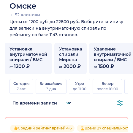
Омске
52 клиники
Цены от 1200 руб. до 22800 руб.. Выберите клинику
для записи на внутриматочную спираль по
рейтингу на базе 1143 отзывов.
Установка
Установка
Удаление
внутриматочной
спирали
внутриматочной
спирали / ВМС
Мирена
спирали / ВМС
1200 ₽
2000 ₽
1500 ₽
от
от
от
Сегодня
Ближайшие
Утро
Вечер
В
7 авг.
3 дня
до 11:00
после 18:00
8 а
Средний рейтинг врачей 4.6
Врачи 27 специальносте