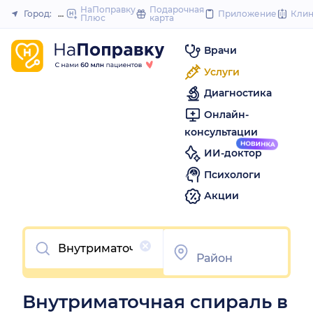
to
НаПоправку
Подарочная
Город:
Омск
Приложение
Кли
Плюс
карта
Закрыть
content
Врачи
Услуги
Диагностика
Онлайн-
консультации
ИИ-доктор
Психологи
Акции
Очистить
Внутриматочная спираль в