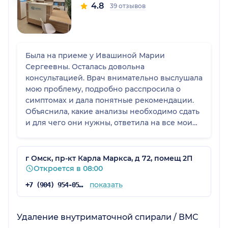
4.8
39 отзывов
Была на приеме у Ивашиной Марии
Сергеевны. Осталась довольна
консультацией. Врач внимательно выслушала
мою проблему, подробно расспросила о
симптомах и дала понятные рекомендации.
Объяснила, какие анализы необходимо сдать
и для чего они нужны, ответила на все мои
вопросы. Прием прошел в спокойной и
доброжелательной атмосфере. Обязательно
приду на повторный прием, чтобы обсудить
г Омск, пр-кт Карла Маркса, д 72, помещ 2П
результаты анализов и подобрать
Откроется в 08:00
дальнейшее лечение. Спасибо за грамотную
показать
+7 (904) 954-05-68
консультацию и доброжелательное
отношение!
Удаление внутриматочной спирали / ВМС