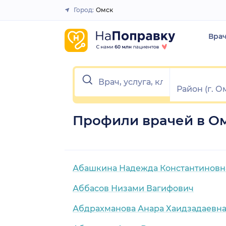
Город:
Омск
Закрыть
Вра
Профили врачей в О
Абашкина Надежда Константиновн
Аббасов Низами Вагифович
Абдрахманова Анара Хаидзадаевн