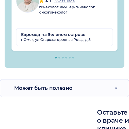
4.9
56 отзывов
гинеколог, акушер-гинеколог,
онкогинеколог
Евромед на Зеленом острове
г Омск, ул Старозагородная Роща, д 8
Может быть полезно
Оставьте
о враче 
клинике