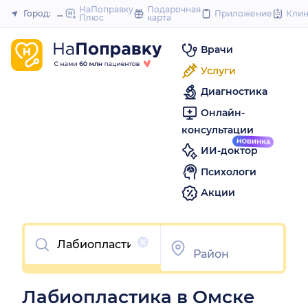
to
НаПоправку
Подарочная
Город:
Омск
Приложение
Кли
Плюс
карта
Закрыть
content
Врачи
Услуги
Диагностика
Онлайн-
консультации
ИИ-доктор
Психологи
Акции
Очистить
Лабиопластика в Омске