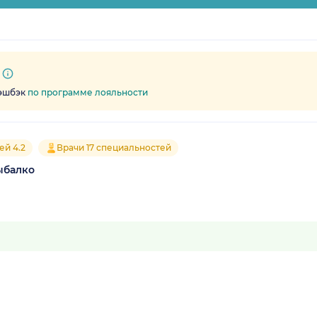
кэшбэк
по программе лояльности
ей 4.2
Врачи 17 специальностей
ыбалко