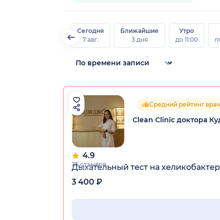
Сегодня
Ближайшие
Утро
7 авг.
3 дня
до 11:00
п
Средний рейтинг врач
Clean Clinic доктора
4.9
35 отзывов
Дыхательный тест на хеликобактер
3 400 ₽