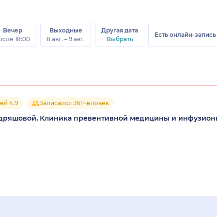
Вечер
Выходные
Другая дата
Есть онлайн-запись
осле 18:00
8 авг. – 9 авг.
Выбрать
ей 4.9
Записался 361 человек
 Кудряшовой, Клиника превентивной медицины и инфузион