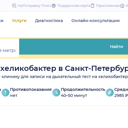
to
НаПоправку Плюс
Подарочная карта
Приложение
content
чи
Услуги
Диагностика
Онлайн-консультации
Найти
 хеликобактер в Санкт-Петербу
те клинику для записи на дыхательный тест на хеликобактер
а
Противопоказания
Продолжительность
Средн
нет
40–50 минут
2985 