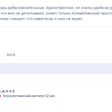
ры доброжелательные. Единственное, не очень удобное р
, что все не дочитывают, знают только Измайловский прос
оже говорят, что навигатор к ним не ведет.
300 ₽
 д 4 к 2
Технологический институт (2 км)