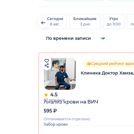
Сегодня
Ближайшие
Утро
8 авг.
3 дня
до 11:00
п
Средний рейтинг врач
Клиника Доктор Хамза
4.5
67 отзывов
Анализ крови на ВИЧ
595 ₽
Оплачивается отдельно:
Забор крови