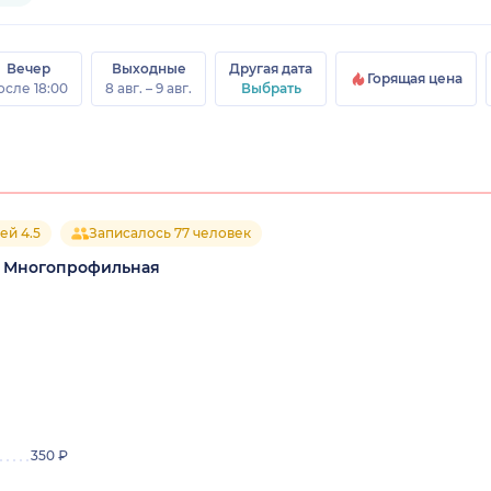
Вечер
Выходные
Другая дата
Горящая цена
осле 18:00
8 авг. – 9 авг.
Выбрать
ей 4.5
Записалось 77 человек
, Многопрофильная
350 ₽