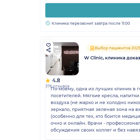
Клиника перезвонит завтра после 11:00
Выбор пациентов 202
W Сlinic, клиника док
4.8
376 отзывов
По-моему, одна из лучших клиник в городе по специализации
посетителей. Мягкие кресла, напитк
воздуха (не жарко и не холодно никог
зеркало, приятная зеленая зона на входе, картины. В кабинетах у врачей чувствуешь себя ка
(особенно для тех, кто боится медицины). Встречают дружелюбные администраторы, которые всегда оперативно отве
очно и онлайн. Врачи - профессионалы, действительно доказательной медицины. К каждому - индивидуальный подход, без
обсуждения своих коллег и без навязывания лечения, препаратов. Спа
прохождением офтальмолога и стомат