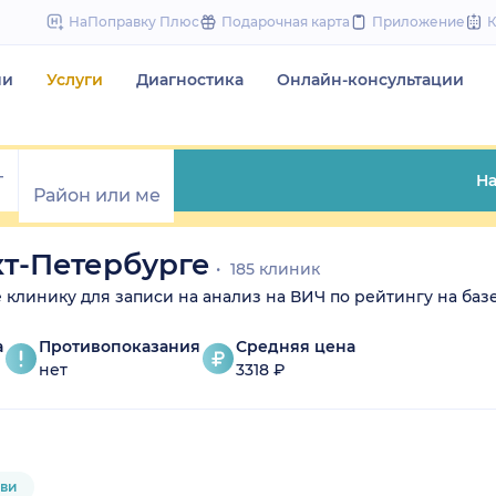
to
НаПоправку Плюс
Подарочная карта
Приложение
content
чи
Услуги
Диагностика
Онлайн-консультации
На
кт-Петербурге
185 клиник
те клинику для записи на анализ на ВИЧ по рейтингу на базе
а
Противопоказания
Средняя цена
нет
3318 ₽
ови