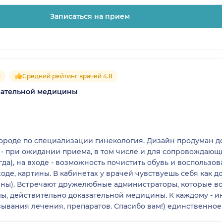
Записаться на прием
5
Средний рейтинг врачей 4.8
азательной медицины
 гинекология. Дизайн продуман до мелочей, всё - для комфорта
и - при ожидании приема, в том числе и для сопровождаю
да), на входе - возможность почистить обувь и воспользов
к дома, точно не в мед. учреждении
тят и помогут
сибо вам!) единственное пожелание - что-то придумать с
олога при покупке пакета ведения беременности. За такую