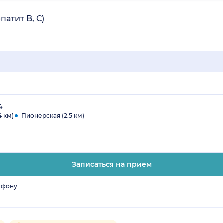
алистов дополнительно (у меня сейчас такая проблема), тра
патит B, С)
4
4 км)
Пионерская (2.5 км)
Записаться на прием
ефону