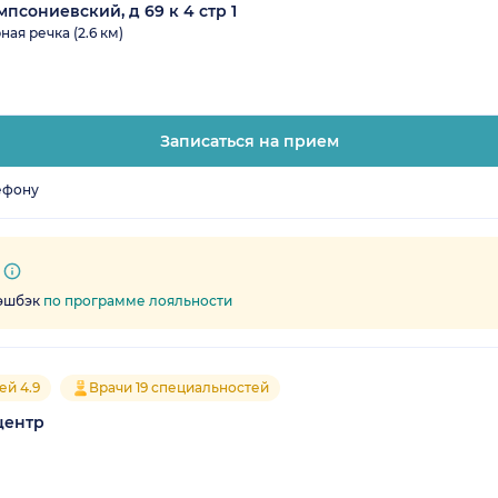
псониевский, д 69 к 4 стр 1
ная речка (2.6 км)
Записаться на прием
ефону
кэшбэк
по программе лояльности
ей 4.9
Врачи 19 специальностей
центр