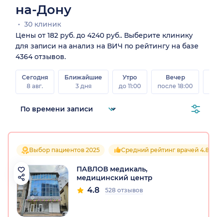
на-Дону
30 клиник
Цены от 182 руб. до 4240 руб.. Выберите клинику
для записи на анализ на ВИЧ по рейтингу на базе
4364 отзывов.
Сегодня
Ближайшие
Утро
Вечер
В
8 авг.
3 дня
до 11:00
после 18:00
8 а
Выбор пациентов 2025
Средний рейтинг врачей 4.8
ПАВЛОВ медикаль,
медицинский центр
4.8
528 отзывов