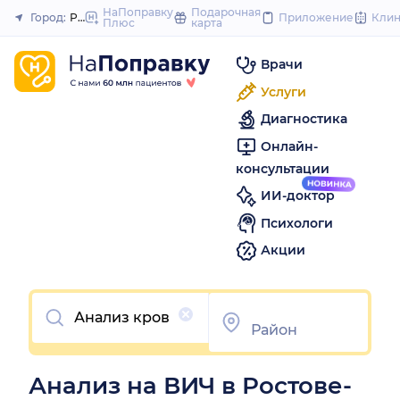
to
НаПоправку
Подарочная
Город:
Ростов-на-Дону
Приложение
Кли
Плюс
карта
Закрыть
content
Врачи
Услуги
Диагностика
Онлайн-
консультации
ИИ-доктор
Психологи
Акции
Очистить
Анализ на ВИЧ в Ростове-