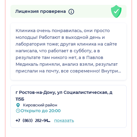
Лицензия проверена
Клиника очень понравилась, они просто
молодцы! Работают в выходной день и
лаборатория тоже; другая клиника на сайте
написала, что работает в субботу, а в
результате там никого нет, а в Павлов
Медикаль приняли, анализ взяли, результат
прислали на почту, все современно! Внутри
красиво, все культурные: врачи, девочки на
ресепшене, персонал в лаборатории просто
умнички, я даже не ожидала.
г Ростов-на-Дону, ул Социалистическая, д
115Б
Кировский район
Открыто до 20:00
показать
+7 (863) 282-94-45