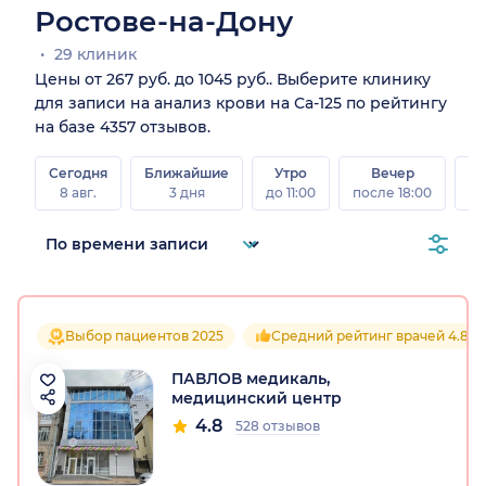
Ростове-на-Дону
29 клиник
Цены от 267 руб. до 1045 руб.. Выберите клинику
для записи на анализ крови на Са-125 по рейтингу
на базе 4357 отзывов.
Сегодня
Ближайшие
Утро
Вечер
В
8 авг.
3 дня
до 11:00
после 18:00
8 а
Выбор пациентов 2025
Средний рейтинг врачей 4.8
ПАВЛОВ медикаль,
медицинский центр
4.8
528 отзывов