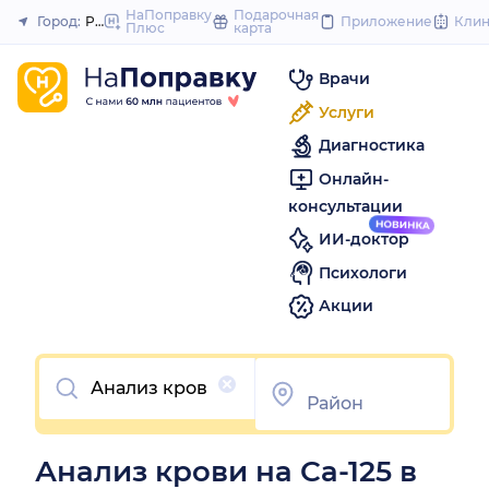
to
НаПоправку
Подарочная
Город:
Ростов-на-Дону
Приложение
Кли
Плюс
карта
Закрыть
content
Врачи
Услуги
Диагностика
Онлайн-
консультации
ИИ-доктор
Психологи
Акции
Очистить
Анализ крови на Са-125 в