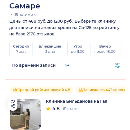
Самаре
19 клиник
Цены от 468 руб. до 1200 руб.. Выберите клинику
для записи на анализ крови на Са-125 по рейтингу
на базе 2176 отзывов.
Сегодня
Ближайшие
Утро
Вечер
В
7 авг.
3 дня
до 11:00
после 18:00
8 а
Средний рейтинг врачей 4.8
Записалось 442 человек
Клиника Бильданова на Гая
4.8
81 отзыв