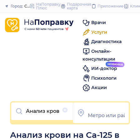
to
НаПоправку
Подарочная
Город:
Самара
Приложение
Кли
Плюс
карта
Закрыть
content
Врачи
Услуги
Диагностика
Онлайн-
консультации
ИИ-доктор
Психологи
Акции
Очистить
Анализ крови на Са-125 в